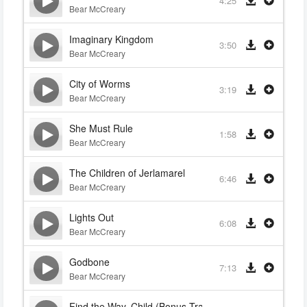
4:25
Bear McCreary
Imaginary Kingdom
3:50
Bear McCreary
City of Worms
3:19
Bear McCreary
She Must Rule
1:58
Bear McCreary
The Children of Jerlamarel
6:46
Bear McCreary
Lights Out
6:08
Bear McCreary
Godbone
7:13
Bear McCreary
Find the Way, Child (Bonus Track)