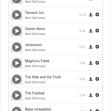
Bear McCreary
Tamacti Jun
3:19
Bear McCreary
Queen Kane
4:06
Bear McCreary
Jerlamarel
2:31
Bear McCreary
Maghra’s Fable
3:50
Bear McCreary
The Kids and the Truth
4:02
Bear McCreary
The Festival
2:34
Bear McCreary
Baba Unleashed