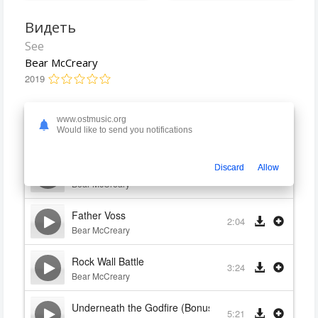
Видеть
See
Bear McCreary
2019
www.ostmusic.org
The Alkenny People
3:08
Would like to send you notifications
Bear McCreary
Witch Finders
Discard
Allow
7:55
Bear McCreary
Father Voss
2:04
Bear McCreary
Rock Wall Battle
3:24
Bear McCreary
Underneath the Godfire (Bonus Track)
5:21