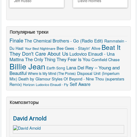
Jeff Russo
David Holmes
Популярные треки
Finale
The Chemical Brothers - Go (Radio Edit)
Rammstein -
Beat It
Du Hast
Bee Gees - Stayin' Alive
Your Best Nightmare
They Don't Care About Us
Ludovico Einaudi - Una
Mattina
The Only Thing They Fear Is You
Cornfield Chase
Billie Jean
Lana Del Rey – Young and
Earth Song
Beautiful
Disposal Unit (Imperium
Where Is My Mind (The Pixies)
Mix)
Death by Glamour
Styles Of Beyond - Nine Thou (superstars
Self Aware
Remix)
Horizon
Ludovico Einaudi - Fly
Композиторы
David Arnold