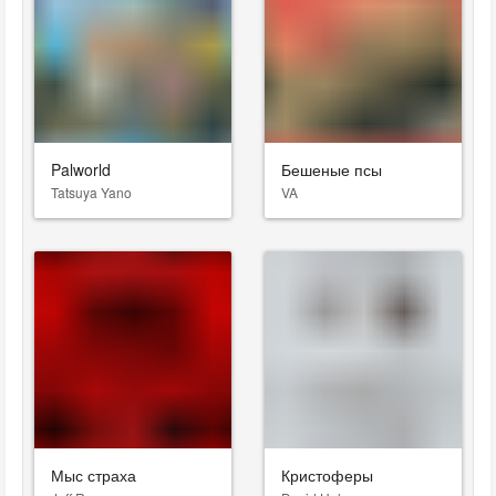
Palworld
Бешеные псы
Tatsuya Yano
VA
Мыс страха
Кристоферы