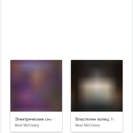
Электрические сны Филипа К. Дика
Властелин колец: Кольца вла
Bear McCreary
Bear McCreary