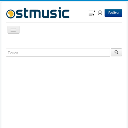
Войти
Включить/выключить навигацию
Музыка из игр
Музыка из фильмов
Музыка из мультфильмов
Музыка из сериалов
Музыка из аниме