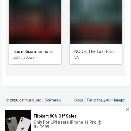
Как поймать монстра
NODE: The Last Favor of the A
Johnny Jewel
VA
© 2026 ostmusic.org /
Контакты
Вход
/
Регистрация
/
Наверх
Все аудио материалы являются собственностью их изготовителя (владельца
прав) и охраняются Законом «Об авторском праве и смежных правах». Вы
можете использовать такие материалы только в том в случае, если
использование производится с ознакомительными целями - для прочих целей
вы должны приобрести лицензионную запись.