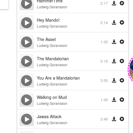
HammerTime
2:17
Ludwig Goransson
Hey Mando!
2:14
Ludwig Goransson
The Asset
1:35
Ludwig Goransson
The Mandalorian
3:19
Ludwig Goransson
You Are a Mandalorian
3:55
Ludwig Goransson
Walking on Mud
1:39
Ludwig Goransson
Jawas Attack
3:46
Ludwig Goransson