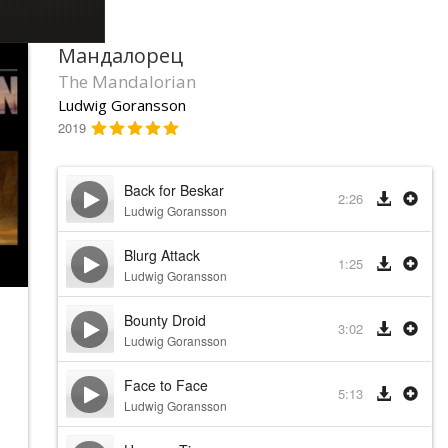
Мандалорец
The Mandalorian
Ludwig Goransson
2019
Back for Beskar
2:26
Ludwig Goransson
Blurg Attack
1:25
Ludwig Goransson
Bounty Droid
3:02
Ludwig Goransson
Face to Face
5:13
Ludwig Goransson