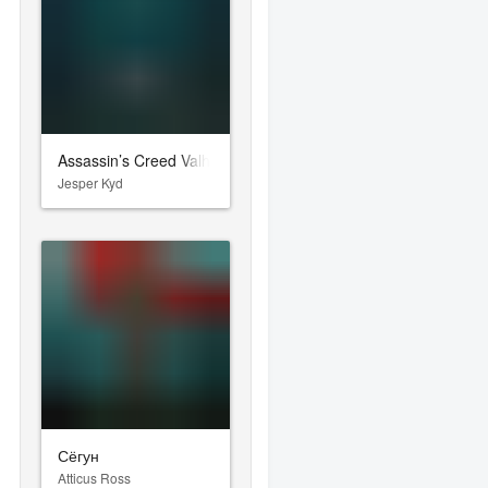
Assassin’s Creed Valhalla
Jesper Kyd
Сёгун
Atticus Ross