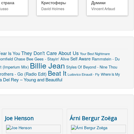
 страха
Кристоферы
Думики
Russo
David Holmes
Vincent Artaud
They Don't Care About Us
ear Is You
Your Best Nightmare
Self Aware
ornfield Chase
Bee Gees - Stayin' Alive
Rammstein - Du
Billie Jean
t (Imperium Mix)
Styles Of Beyond - Nine Thou
Beat It
others - Go (Radio Edit)
Ludovico Einaudi - Fly
Where Is My
a Del Rey – Young and Beautiful
Joe Henson
Árni Bergur Zoëga