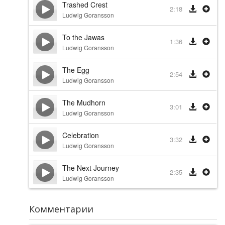
Trashed Crest
2:18
Ludwig Goransson
To the Jawas
1:36
Ludwig Goransson
The Egg
2:54
Ludwig Goransson
The Mudhorn
3:01
Ludwig Goransson
Celebration
3:32
Ludwig Goransson
The Next Journey
2:35
Ludwig Goransson
Комментарии