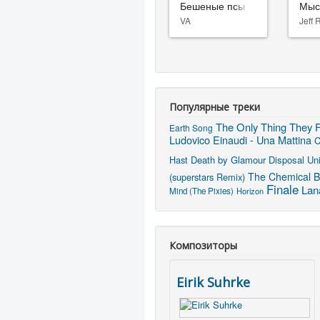
Бешеные псы
Мыс
VA
Jeff 
Популярные треки
The Only Thing They F
Earth Song
Ludovico Einaudi - Una Mattina
C
Hast
Death by Glamour
Disposal Uni
The Chemical Br
(superstars Remix)
Finale
Lan
Mind (The Pixies)
Horizon
Композиторы
Eirik Suhrke