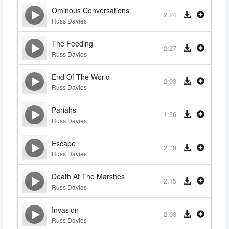
Ominous Conversations
2:24
Russ Davies
The Feeding
2:27
Russ Davies
End Of The World
2:03
Russ Davies
Pariahs
1:36
Russ Davies
Escape
2:39
Russ Davies
Death At The Marshes
2:15
Russ Davies
Invasion
2:08
Russ Davies