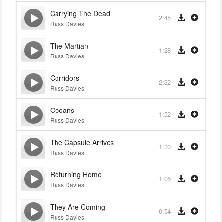
Carrying The Dead
2:45
Russ Davies
The Martian
1:28
Russ Davies
Corridors
2:32
Russ Davies
Oceans
1:52
Russ Davies
The Capsule Arrives
1:30
Russ Davies
Returning Home
1:06
Russ Davies
They Are Coming
0:54
Russ Davies