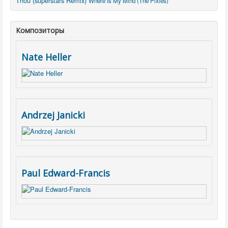
Thou (superstars Remix)
Where Is My Mind (The Pixies)
Композиторы
Nate Heller
Andrzej Janicki
Paul Edward-Francis