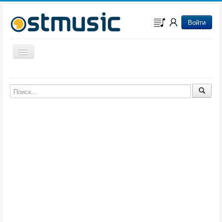
Войти
Включить/выключить навигацию
Музыка из игр
Музыка из фильмов
Музыка из мультфильмов
Музыка из сериалов
Музыка из аниме