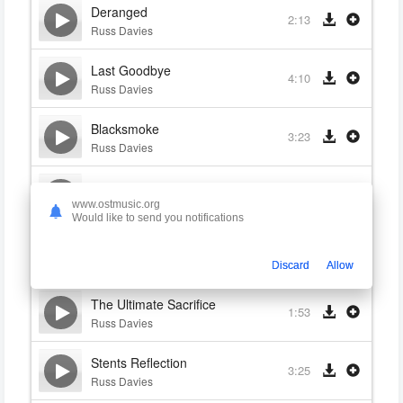
Deranged
2:13
Russ Davies
Last Goodbye
4:10
Russ Davies
Blacksmoke
3:23
Russ Davies
Epoch
3:08
Russ Davies
www.ostmusic.org
Would like to send you notifications
The Beast Emerges
1:51
Russ Davies
Discard
Allow
The Ultimate Sacrifice
1:53
Russ Davies
Stents Reflection
3:25
Russ Davies