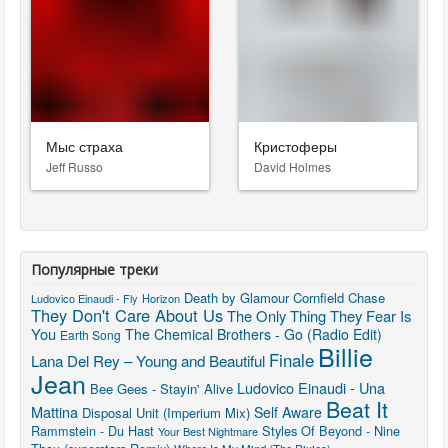
Мыс страха
Кристоферы
Jeff Russo
David Holmes
Популярные треки
Death by Glamour
Cornfield Chase
Ludovico Einaudi - Fly
Horizon
They Don't Care About Us
The Only Thing They Fear Is
You
The Chemical Brothers - Go (Radio Edit)
Earth Song
Billie
Finale
Lana Del Rey – Young and Beautiful
Jean
Ludovico Einaudi - Una
Bee Gees - Stayin' Alive
Beat It
Mattina
Self Aware
Disposal Unit (Imperium Mix)
Rammstein - Du Hast
Styles Of Beyond - Nine
Your Best Nightmare