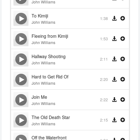
John Williams
To Kimiji
1:38
John Williams
Fleeing from Kimiji
1:53
John Williams
Hallway Shooting
2:11
John Williams
Hard to Get Rid Of
2:20
John Williams
Join Me
2:22
John Williams
The Old Death Star
2:15
John Williams
Off the Waterfront