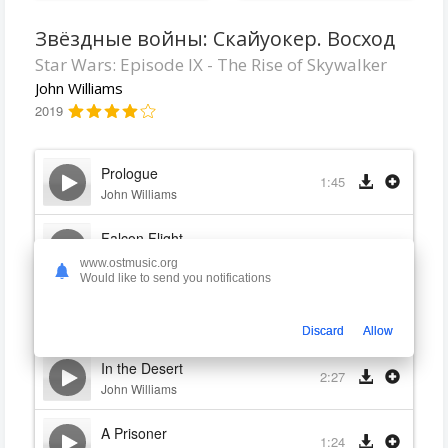
Звёздные войны: Скайуокер. Восход
Star Wars: Episode IX - The Rise of Skywalker
John Williams
2019
Prologue
1:45
John Williams
Falcon Flight
2:22
John Williams
www.ostmusic.org
Would like to send you notifications
We Go Together
2:10
John Williams
Discard
Allow
In the Desert
2:27
John Williams
A Prisoner
1:24