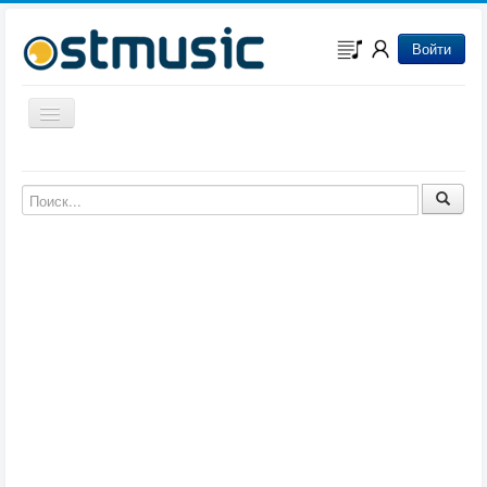
Войти
Включить/выключить навигацию
Музыка из игр
Музыка из фильмов
Музыка из мультфильмов
Музыка из сериалов
Музыка из аниме