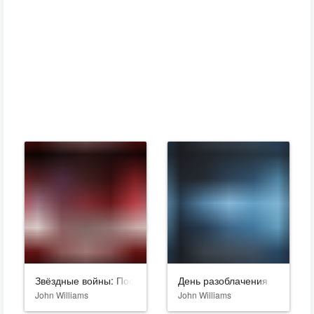
Звёздные войны: Последние джедаи
День разоблачения
John Williams
John Williams