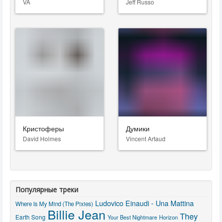
VA
Jeff Russo
Кристоферы
Думики
David Holmes
Vincent Artaud
Популярные треки
Ludovico Einaudi - Una Mattina
Where Is My Mind (The Pixies)
Billie Jean
They
Earth Song
Your Best Nightmare
Horizon