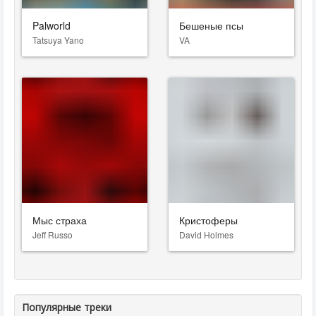
Palworld
Бешеные псы
Tatsuya Yano
VA
Мыс страха
Кристоферы
Jeff Russo
David Holmes
Популярные треки