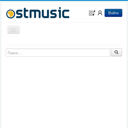
Войти
Включить/выключить навигацию
Музыка из игр
Музыка из фильмов
Музыка из мультфильмов
Музыка из сериалов
Музыка из аниме