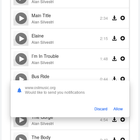
Alan Silvestri
Main Title
2:34
Alan Silvestri
Elaine
2:15
Alan Silvestri
I’m In Trouble
1:48
Alan Silvestri
Bus Ride
0:44
Alan Silvestri
www.ostmusic.org
Would like to send you notifications
Jack and Joan
1:06
Alan Silvestri
Discard
Allow
The Gorge
4:54
Alan Silvestri
The Body
0:49