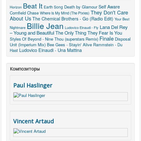
Beat It
Self Aware
Death by Glamour
Earth Song
Horizon
They Don't Care
Cornfield Chase
Where Is My Mind (The Pixies)
About Us
The Chemical Brothers - Go (Radio Edit)
Your Best
Billie Jean
Lana Del Rey
Nightmare
Ludovico Einaudi - Fly
– Young and Beautiful
The Only Thing They Fear Is You
Finale
Styles Of Beyond - Nine Thou (superstars Remix)
Disposal
Unit (Imperium Mix)
Bee Gees - Stayin' Alive
Rammstein - Du
Ludovico Einaudi - Una Mattina
Hast
Композиторы
Paul Haslinger
Vincent Artaud