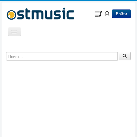
Войти
Включить/выключить навигацию
Музыка из игр
Музыка из фильмов
Музыка из мультфильмов
Музыка из сериалов
Музыка из аниме