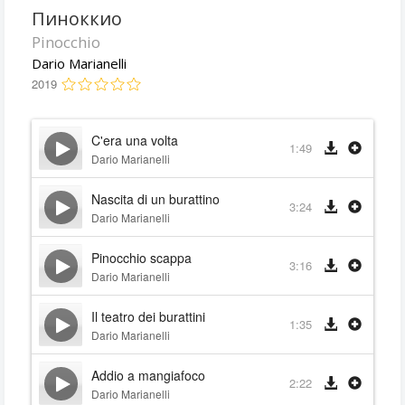
Пиноккио
Pinocchio
Dario Marianelli
2019
C'era una volta
1:49
Dario Marianelli
Nascita di un burattino
3:24
Dario Marianelli
Pinocchio scappa
3:16
Dario Marianelli
Il teatro dei burattini
1:35
Dario Marianelli
Addio a mangiafoco
2:22
Dario Marianelli