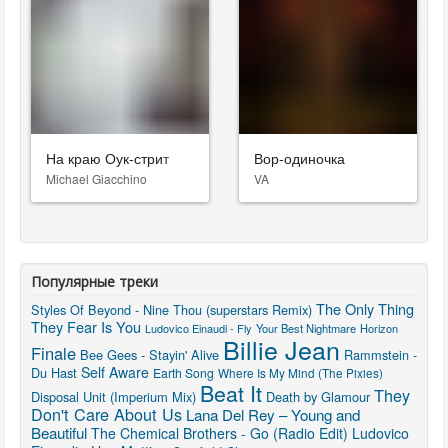
На краю Оук-стрит
Вор-одиночка
Michael Giacchino
VA
Популярные треки
The Only Thing
Styles Of Beyond - Nine Thou (superstars Remix)
They Fear Is You
Ludovico Einaudi - Fly
Your Best Nightmare
Horizon
Billie Jean
Finale
Bee Gees - Stayin' Alive
Rammstein -
Self Aware
Du Hast
Earth Song
Where Is My Mind (The Pixies)
Beat It
They
Disposal Unit (Imperium Mix)
Death by Glamour
Don't Care About Us
Lana Del Rey – Young and
Beautiful
The Chemical Brothers - Go (Radio Edit)
Ludovico