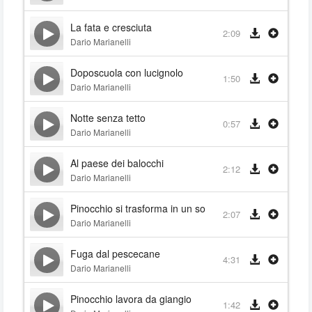
La fata e cresciuta
2:09
Dario Marianelli
Doposcuola con lucignolo
1:50
Dario Marianelli
Notte senza tetto
0:57
Dario Marianelli
Al paese dei balocchi
2:12
Dario Marianelli
Pinocchio si trasforma in un somaro
2:07
Dario Marianelli
Fuga dal pescecane
4:31
Dario Marianelli
Pinocchio lavora da giangio
1:42