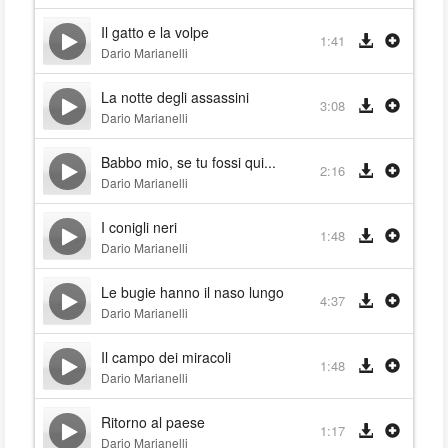
Il gatto e la volpe
1:41
Dario Marianelli
La notte degli assassini
3:08
Dario Marianelli
Babbo mio, se tu fossi qui...
2:16
Dario Marianelli
I conigli neri
1:48
Dario Marianelli
Le bugie hanno il naso lungo
4:37
Dario Marianelli
Il campo dei miracoli
1:48
Dario Marianelli
Ritorno al paese
1:17
Dario Marianelli