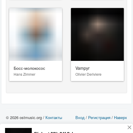
Босс-молокосос
Vampyr
Hans Zimmer
Olivier Deriviere
© 2026 ostmusic.org /
Контакты
Вход
/
Регистрация
/
Наверх
Все аудио материалы являются собственностью их изготовителя (владельца
прав) и охраняются Законом «Об авторском праве и смежных правах». Вы