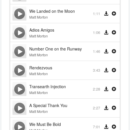
We Landed on the Moon
1:11
Matt Morton
Adios Amigos
1:06
Matt Morton
Number One on the Runway
1:46
Matt Morton
Rendezvous
3:43
Matt Morton
Transearth Injection
2:28
Matt Morton
A Special Thank You
2:27
Matt Morton
We Must Be Bold
7:01