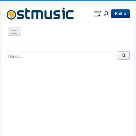
Войти
Включить/выключить навигацию
Музыка из игр
Музыка из фильмов
Музыка из мультфильмов
Музыка из сериалов
Музыка из аниме