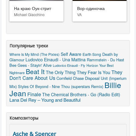
На краю Оук-стрит
Вор-одиночка
Michael Giacchino
VA
Популярные треки
Self Aware
Death by
Where Is My Mind (The Pixies)
Earth Song
Ludovico Einaudi - Una Mattina
Glamour
Rammstein - Du Hast
Bee Gees - Stayin' Alive
Ludovico Einaudi - Fly
Horizon
Your Best
Beat It
They
The Only Thing They Fear Is You
Nightmare
Don't Care About Us
Cornfield Chase
Disposal Unit (Imperium
Billie
Mix)
Styles Of Beyond - Nine Thou (superstars Remix)
Jean
Finale
The Chemical Brothers - Go (Radio Edit)
Lana Del Rey – Young and Beautiful
Композиторы
Asche & Spencer