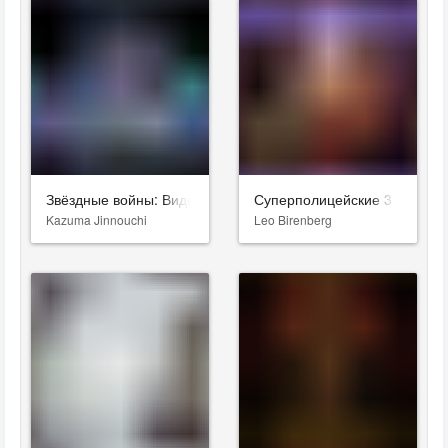
Звёздные войны: Видения. Девятый джедай
Суперполицейские 3
Kazuma Jinnouchi
Leo Birenberg