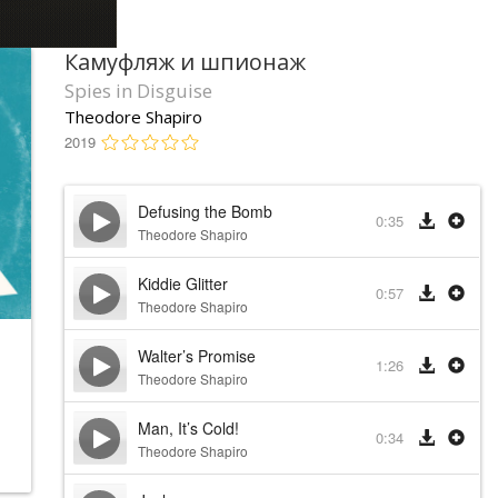
Камуфляж и шпионаж
Spies in Disguise
Theodore Shapiro
2019
Defusing the Bomb
0:35
Theodore Shapiro
Kiddie Glitter
0:57
Theodore Shapiro
Walter’s Promise
1:26
Theodore Shapiro
Man, It’s Cold!
0:34
Theodore Shapiro