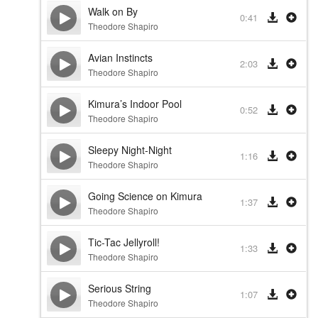
Walk on By
0:41
Theodore Shapiro
Avian Instincts
2:03
Theodore Shapiro
Kimura’s Indoor Pool
0:52
Theodore Shapiro
Sleepy Night-Night
1:16
Theodore Shapiro
Going Science on Kimura
1:37
Theodore Shapiro
Tic-Tac Jellyroll!
1:33
Theodore Shapiro
Serious String
1:07
Theodore Shapiro