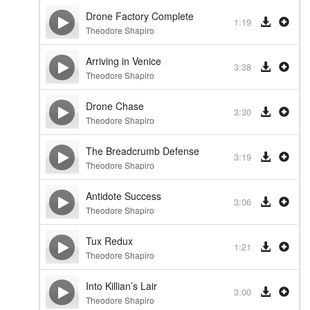
Drone Factory Complete
1:19
Theodore Shapiro
Arriving in Venice
3:38
Theodore Shapiro
Drone Chase
3:30
Theodore Shapiro
The Breadcrumb Defense
3:19
Theodore Shapiro
Antidote Success
3:06
Theodore Shapiro
Tux Redux
1:21
Theodore Shapiro
Into Killian’s Lair
3:00
Theodore Shapiro