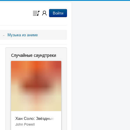
Войти
Музыка из аниме
Случайные саундтреки
Хан Соло: Звёздные Войны. Истории
John Powell