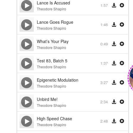
Lance Is Accused
1:57
Theodore Shapiro
Lance Goes Rogue
1:46
Theodore Shapiro
What’s Your Play
0:49
Theodore Shapiro
Test 83, Batch 5
1:37
Theodore Shapiro
Epigenetic Modulation
3:27
Theodore Shapiro
Unbird Me!
2:34
Theodore Shapiro
High Speed Chase
2:48
Theodore Shapiro