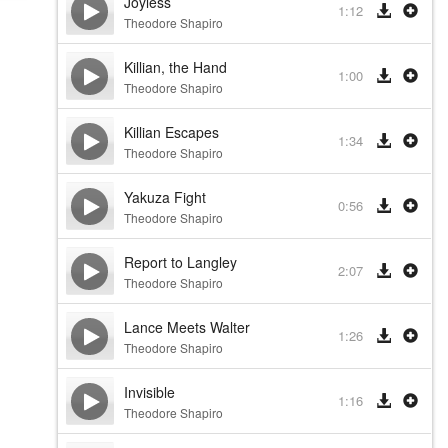
Joyless
1:12
Theodore Shapiro
Killian, the Hand
1:00
Theodore Shapiro
Killian Escapes
1:34
Theodore Shapiro
Yakuza Fight
0:56
Theodore Shapiro
Report to Langley
2:07
Theodore Shapiro
Lance Meets Walter
1:26
Theodore Shapiro
Invisible
1:16
Theodore Shapiro