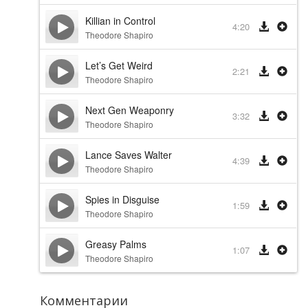
Killian in Control
4:20
Theodore Shapiro
Let’s Get Weird
2:21
Theodore Shapiro
Next Gen Weaponry
3:32
Theodore Shapiro
Lance Saves Walter
4:39
Theodore Shapiro
Spies in Disguise
1:59
Theodore Shapiro
Greasy Palms
1:07
Theodore Shapiro
Комментарии