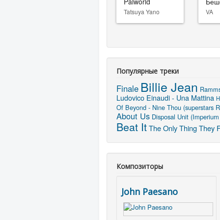
Palworld
Беш
Tatsuya Yano
VA
Популярные треки
Billie Jean
Finale
Rammst
Ludovico Einaudi - Una Mattina
H
Of Beyond - Nine Thou (superstars 
About Us
Disposal Unit (Imperium
Beat It
The Only Thing They F
Композиторы
John Paesano