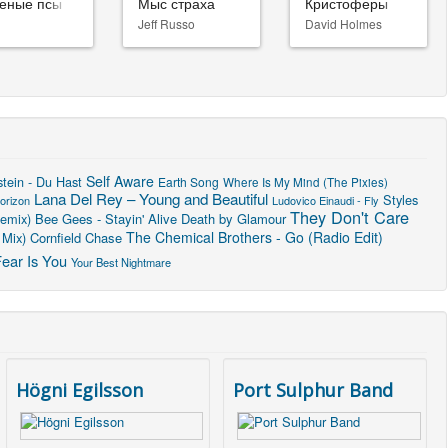
еные псы
Мыс страха
Кристоферы
Jeff Russo
David Holmes
Self Aware
ein - Du Hast
Earth Song
Where Is My Mind (The Pixies)
Lana Del Rey – Young and Beautiful
Styles
orizon
Ludovico Einaudi - Fly
They Don't Care
Remix)
Bee Gees - Stayin' Alive
Death by Glamour
The Chemical Brothers - Go (Radio Edit)
 Mix)
Cornfield Chase
ear Is You
Your Best Nightmare
Högni Egilsson
Port Sulphur Band