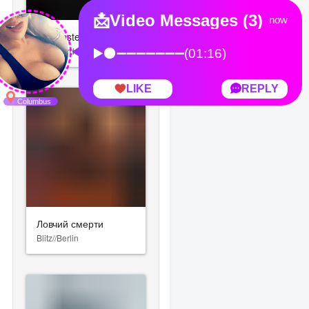
Wolfenstein: The New Order
Mick Gordon
lmann)
Ловчий смерти
Blitz//Berlin