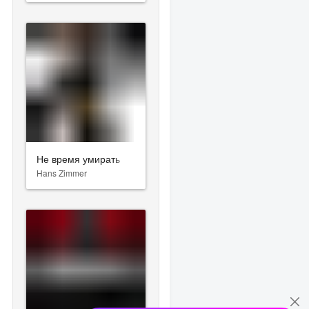
Не время умирать
Hans Zimmer
е без перемен
lmann)