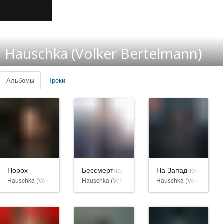
Hauschka (Volker Bertelmann)
Альбомы
Треки
Порох
Бессмертная гвардия
На Западном фронт
Hauschka (Volker Bertelmann)
Hauschka (Volker Bertelmann)
Hauschka (Volker Berte