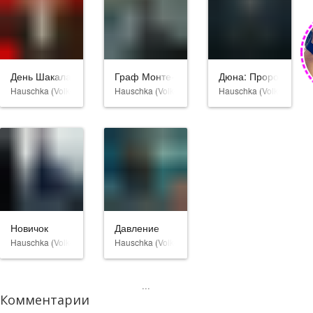
День Шакала
Граф Монте-Кристо
Дюна: Пророчество
Hauschka (Volker Bertelmann)
Hauschka (Volker Bertelmann)
Hauschka (Volker Berte
Новичок
Давление
Hauschka (Volker Bertelmann)
Hauschka (Volker Bertelmann)
...
Комментарии