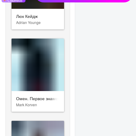
Люк Кейдж
Adrian Younge
Омен. Первое знамение
Mark Korven