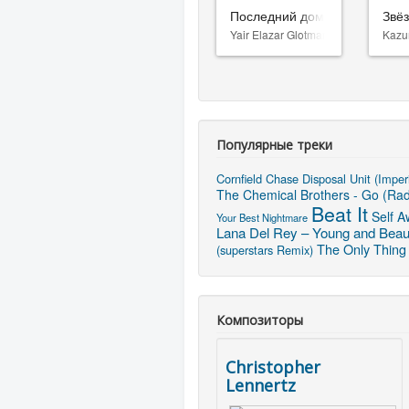
Последний дом
Звё
Yair Elazar Glotman
Kazu
Популярные треки
Cornfield Chase
Disposal Unit (Impe
The Chemical Brothers - Go (Radi
Beat It
Self A
Your Best Nightmare
Lana Del Rey – Young and Beaut
The Only Thing
(superstars Remix)
Композиторы
Christopher
Lennertz