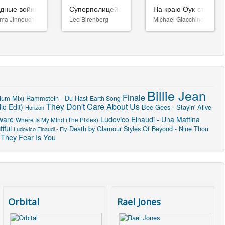
здные войны: Видения. Девятый джедай
Суперполицейские 3
На краю Оук-стрит
ma Jinnouchi
Leo Birenberg
Michael Giacchino
Billie Jean
Finale
rium Mix)
Rammstein - Du Hast
Earth Song
They Don't Care About Us
o Edit)
Bee Gees - Stayin' Alive
Horizon
ware
Ludovico Einaudi - Una Mattina
Where Is My Mind (The Pixies)
iful
Death by Glamour
Styles Of Beyond - Nine Thou
Ludovico Einaudi - Fly
 They Fear Is You
Orbital
Rael Jones