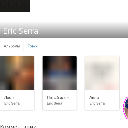
Eric Serra
Альбомы
Треки
Леон
Пятый элемент
Анна
Eric Serra
Eric Serra
Eric Serra
...
Комментарии