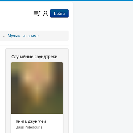
Войти
Музыка из аниме
Случайные саундтреки
Книга джунглей
Basil Poledouris