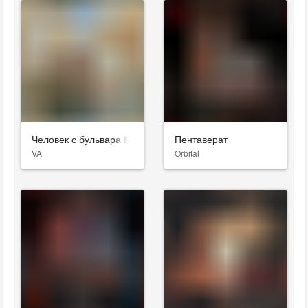
Человек с бульвара Капуцинов
Пентаверат
VA
Orbital