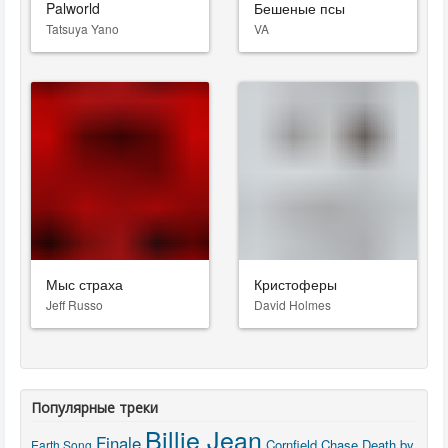
Palworld
Бешеные псы
Tatsuya Yano
VA
Мыс страха
Кристоферы
Jeff Russo
David Holmes
Популярные треки
Billie Jean
Finale
Cornfield Chase
Death by
Earth Song