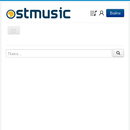
Войти
Включить/выключить навигацию
Музыка из игр
Музыка из фильмов
Музыка из мультфильмов
Музыка из сериалов
Музыка из аниме