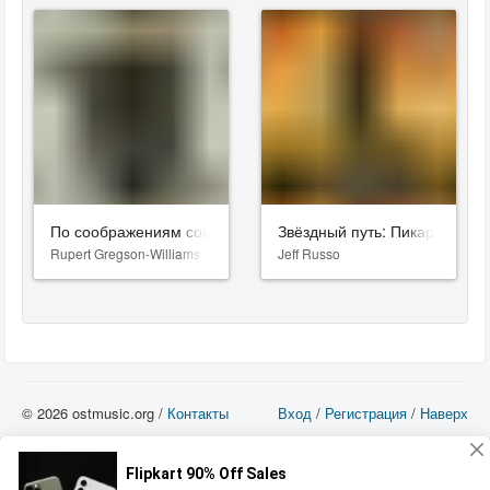
По соображениям совести
Звёздный путь: Пикар
Rupert Gregson-Williams
Jeff Russo
© 2026 ostmusic.org /
Контакты
Вход
/
Регистрация
/
Наверх
Все аудио материалы являются собственностью их изготовителя (владельца
прав) и охраняются Законом «Об авторском праве и смежных правах». Вы
можете использовать такие материалы только в том в случае, если