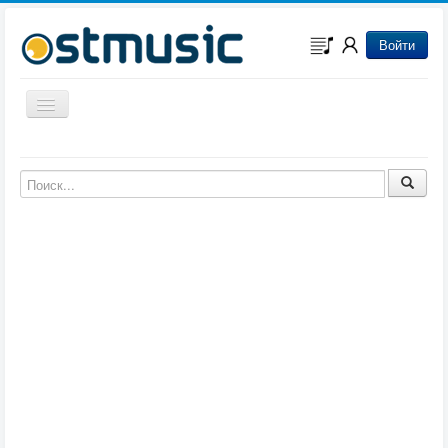
Войти
Включить/выключить навигацию
Музыка из игр
Музыка из фильмов
Музыка из мультфильмов
Музыка из сериалов
Музыка из аниме