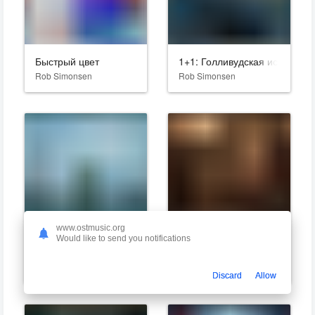
Быстрый цвет
1+1: Голливудская история
Rob Simonsen
Rob Simonsen
www.ostmusic.org
Would like to send you notifications
Битва за Землю
Вне игры
Rob Simonsen
Rob Simonsen
Discard
Allow