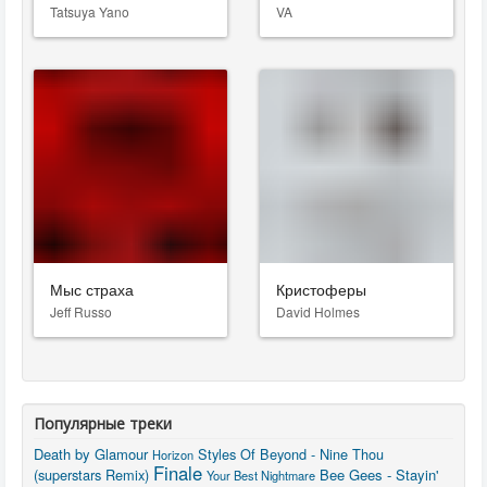
Tatsuya Yano
VA
Мыс страха
Кристоферы
Jeff Russo
David Holmes
Популярные треки
Death by Glamour
Styles Of Beyond - Nine Thou
Horizon
Finale
(superstars Remix)
Bee Gees - Stayin'
Your Best Nightmare