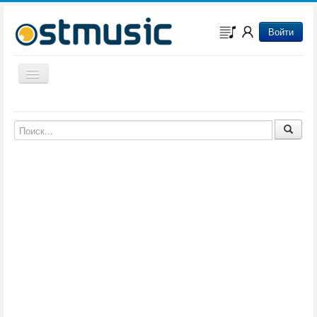
Войти
Включить/выключить навигацию
Музыка из игр
Музыка из фильмов
Музыка из мультфильмов
Музыка из сериалов
Музыка из аниме