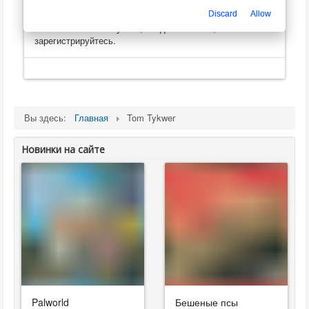
Только зарегистрированные пользователи могут
Discard
Allow
оценивать, оставлять комментарии, создавать
плейлисты
. Пожалуйста, войдите на сайт, или
зарегистрируйтесь.
Вы здесь:
Главная
Tom Tykwer
Новинки на сайте
Palworld
Бешеные псы