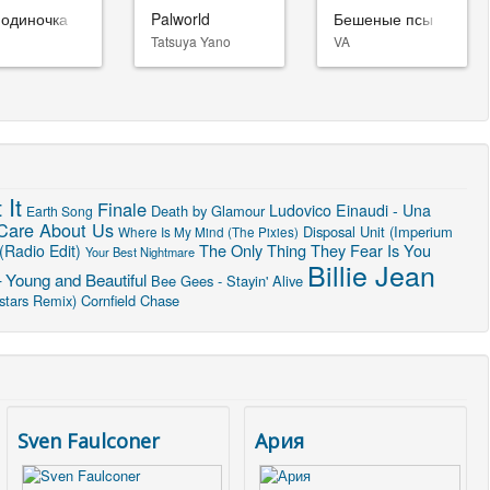
-одиночка
Palworld
Бешеные псы
Tatsuya Yano
VA
 It
Finale
Ludovico Einaudi - Una
Death by Glamour
Earth Song
Care About Us
Disposal Unit (Imperium
Where Is My Mind (The Pixies)
The Only Thing They Fear Is You
(Radio Edit)
Your Best Nightmare
Billie Jean
 Young and Beautiful
Bee Gees - Stayin' Alive
stars Remix)
Cornfield Chase
Sven Faulconer
Ария