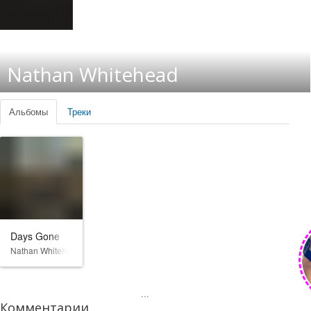
Nathan Whitehead
Альбомы
Треки
Days Gone
Nathan Whitehead
...
Комментарии