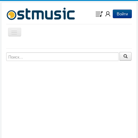
Войти
Включить/выключить навигацию
Музыка из игр
Музыка из фильмов
Музыка из мультфильмов
Музыка из сериалов
Музыка из аниме