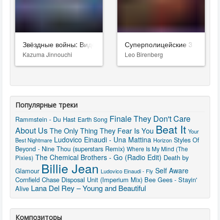
Звёздные войны: Видения. Девятый джедай
Суперполицейские 3
Kazuma Jinnouchi
Leo Birenberg
Популярные треки
Finale
They Don't Care
Rammstein - Du Hast
Earth Song
Beat It
About Us
The Only Thing They Fear Is You
Your
Ludovico Einaudi - Una Mattina
Styles Of
Best Nightmare
Horizon
Beyond - Nine Thou (superstars Remix)
Where Is My Mind (The
The Chemical Brothers - Go (Radio Edit)
Death by
Pixies)
Billie Jean
Self Aware
Glamour
Ludovico Einaudi - Fly
Cornfield Chase
Disposal Unit (Imperium Mix)
Bee Gees - Stayin'
Lana Del Rey – Young and Beautiful
Alive
Композиторы