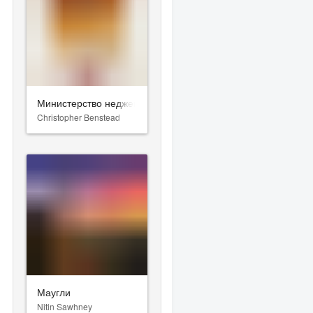
Министерство неджентльменских дел
Christopher Benstead
Маугли
Nitin Sawhney