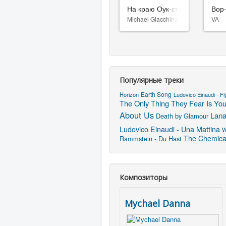
На краю Оук-стрит
Вор
Michael Giacchino
VA
Популярные треки
Earth Song
Horizon
Ludovico Einaudi - Fl
The Only Thing They Fear Is Yo
About Us
Lana
Death by Glamour
Ludovico Einaudi - Una Mattina
W
The Chemical
Rammstein - Du Hast
Композиторы
Mychael Danna