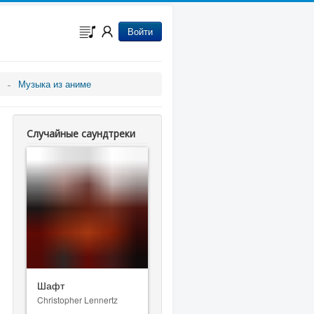
Войти
Музыка из аниме
Случайные саундтреки
Шафт
Christopher Lennertz