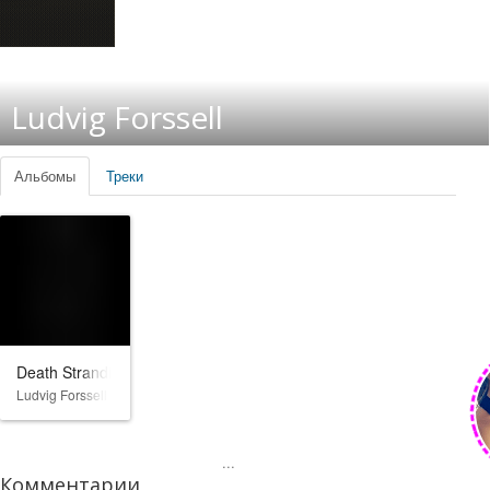
Ludvig Forssell
Альбомы
Треки
Death Stranding
Ludvig Forssell
...
Комментарии