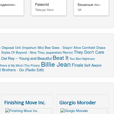
-одиночка
Palworld
Бешеные псы
Tatsuya Yano
VA
Disposal Unit (Imperium Mix)
Bee Gees - Stayin' Alive
Cornfield Chase
y
They Don't Care
u
Styles Of Beyond - Nine Thou (superstars Remix)
Beat It
 Del Rey – Young and Beautiful
Your Best Nightmare
Billie Jean
Finale
Self Aware
here Is My Mind (The Pixies)
 Brothers - Go (Radio Edit)
Finishing Move Inc.
Giorgio Moroder