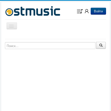
Войти
Включить/выключить навигацию
Музыка из игр
Музыка из фильмов
Музыка из мультфильмов
Музыка из сериалов
Музыка из аниме