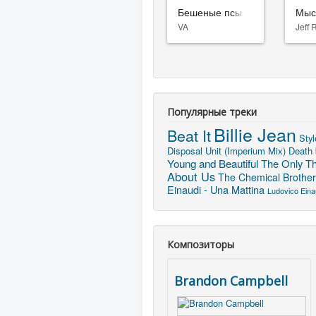
Бешеные псы
Мыс
VA
Jeff 
Популярные треки
Billie Jean
Beat It
Styl
Disposal Unit (Imperium Mix)
Death
Young and Beautiful
The Only Th
About Us
The Chemical Brothers
Einaudi - Una Mattina
Ludovico Einau
Композиторы
Brandon Campbell