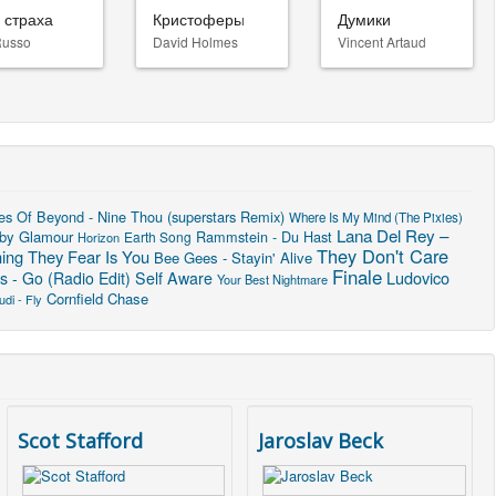
 страха
Кристоферы
Думики
Russo
David Holmes
Vincent Artaud
es Of Beyond - Nine Thou (superstars Remix)
Where Is My Mind (The Pixies)
Lana Del Rey –
 by Glamour
Rammstein - Du Hast
Earth Song
Horizon
They Don't Care
ing They Fear Is You
Bee Gees - Stayin' Alive
Finale
Ludovico
 - Go (Radio Edit)
Self Aware
Your Best Nightmare
Cornfield Chase
di - Fly
Scot Stafford
Jaroslav Beck