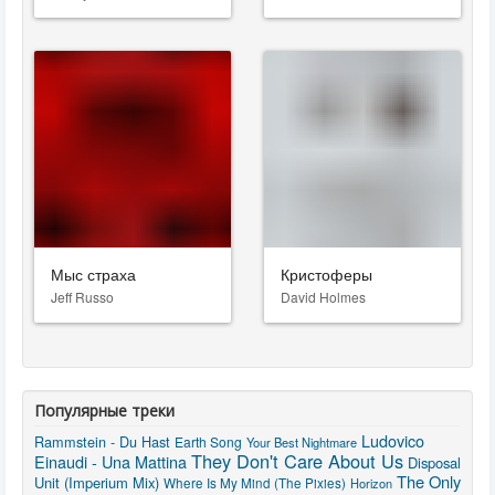
Мыс страха
Кристоферы
Jeff Russo
David Holmes
Популярные треки
Ludovico
Rammstein - Du Hast
Earth Song
Your Best Nightmare
They Don't Care About Us
Einaudi - Una Mattina
Disposal
The Only
Unit (Imperium Mix)
Where Is My Mind (The Pixies)
Horizon