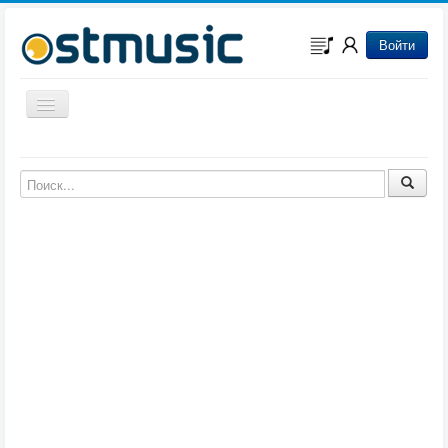
Войти
Включить/выключить навигацию
Музыка из игр
Музыка из фильмов
Музыка из мультфильмов
Музыка из сериалов
Музыка из аниме