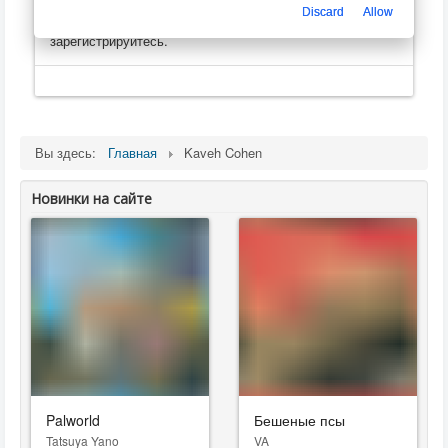
оценивать, оставлять комментарии, создавать
Discard
Allow
плейлисты
. Пожалуйста, войдите на сайт, или
зарегистрируйтесь.
Вы здесь:
Главная
Kaveh Cohen
Новинки на сайте
Palworld
Бешеные псы
Tatsuya Yano
VA