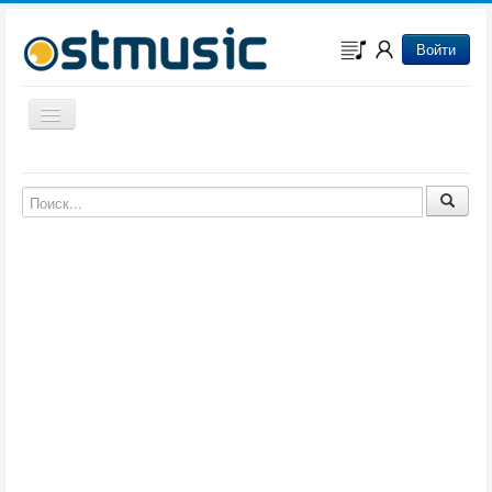
Войти
Включить/выключить навигацию
Музыка из игр
Музыка из фильмов
Музыка из мультфильмов
Музыка из сериалов
Музыка из аниме