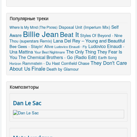
Популярные треки
Self
Disposal Unit (Imperium Mix)
Where Is My Mind (The Pixies)
Billie Jean
Beat It
Aware
Styles Of Beyond - Nine
Lana Del Rey – Young and Beautiful
Thou (superstars Remix)
Ludovico Einaudi -
Bee Gees - Stayin' Alive
Ludovico Einaudi - Fly
Una Mattina
The Only Thing They Fear Is
Your Best Nightmare
You
The Chemical Brothers - Go (Radio Edit)
Earth Song
They Don't Care
Rammstein - Du Hast
Cornfield Chase
Horizon
About Us
Finale
Death by Glamour
Композиторы
Dan Le Sac