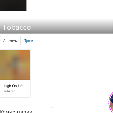
Tobacco
Альбомы
Треки
High On Life 2
Tobacco
...
Комментарии