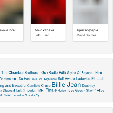
еные псы
Мыс страха
Кристоферы
Jeff Russo
David Holmes
u
The Chemical Brothers - Go (Radio Edit)
Styles Of Beyond - Nine
Ludovico Einaudi -
Self Aware
Rammstein - Du Hast
Your Best Nightmare
Billie Jean
ng and Beautiful
Cornfield Chase
Death by
Finale
Disposal Unit (Imperium Mix)
Bee Gees - Stayin' Alive
s)
Horizon
rth Song
Ludovico Einaudi - Fly