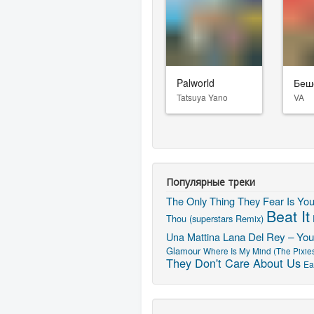
Palworld
Беш
Tatsuya Yano
VA
Популярные треки
The Only Thing They Fear Is Yo
Beat It
Thou (superstars Remix)
Lana Del Rey – You
Una Mattina
Glamour
Where Is My Mind (The Pixie
They Don't Care About Us
Ea