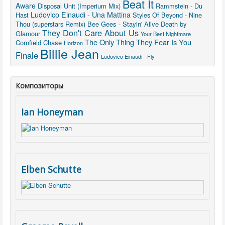
Beat It
Aware
Disposal Unit (Imperium Mix)
Rammstein - Du
Ludovico Einaudi - Una Mattina
Hast
Styles Of Beyond - Nine
Thou (superstars Remix)
Bee Gees - Stayin' Alive
Death by
They Don't Care About Us
Glamour
Your Best Nightmare
The Only Thing They Fear Is You
Cornfield Chase
Horizon
Billie Jean
Finale
Ludovico Einaudi - Fly
Композиторы
Ian Honeyman
Elben Schutte