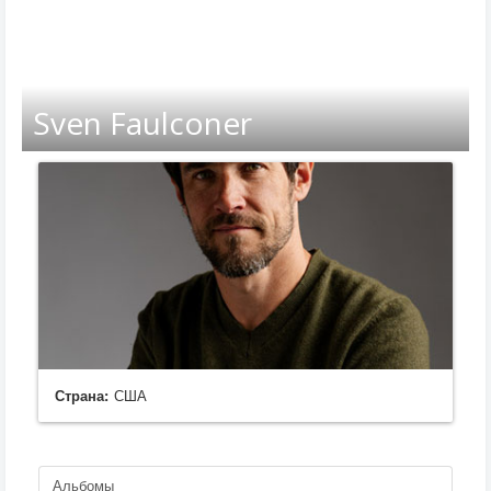
Sven Faulconer
Страна:
США
Альбомы