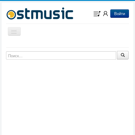
Войти
Включить/выключить навигацию
Музыка из игр
Музыка из фильмов
Музыка из мультфильмов
Музыка из сериалов
Музыка из аниме