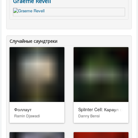
Graeme Revell
Случайные саундтреки
Фоллаут
Splinter Cell: Караул смерти
Ramin Djawadi
Danny Bensi