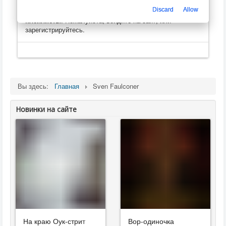
Только зарегистрированные пользователи могут
Discard
Allow
оценивать, оставлять комментарии, создавать
плейлисты
. Пожалуйста, войдите на сайт, или
зарегистрируйтесь.
Вы здесь:
Главная
Sven Faulconer
Новинки на сайте
На краю Оук-стрит
Вор-одиночка