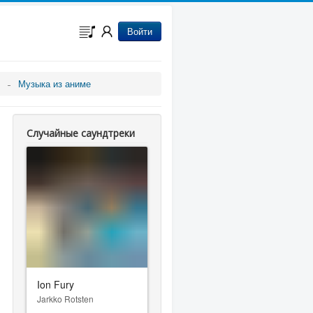
Войти
Музыка из аниме
Случайные саундтреки
Ion Fury
Jarkko Rotsten