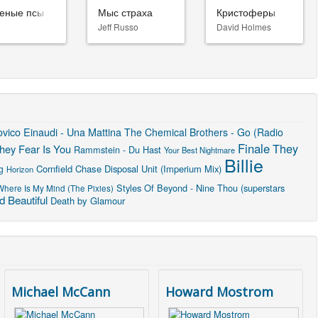
еные псы
Мыс страха
Кристоферы
Jeff Russo
David Holmes
vico Einaudi - Una Mattina
The Chemical Brothers - Go (Radio
Finale
They
hey Fear Is You
Rammstein - Du Hast
Your Best Nightmare
Billie
Cornfield Chase
Disposal Unit (Imperium Mix)
g
Horizon
Styles Of Beyond - Nine Thou (superstars
Where Is My Mind (The Pixies)
 Beautiful
Death by Glamour
Michael McCann
Howard Mostrom