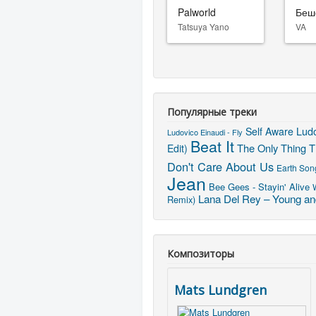
Palworld
Беш
Tatsuya Yano
VA
Популярные треки
Ludo
Self Aware
Ludovico Einaudi - Fly
Beat It
The Only Thing T
Edit)
Don't Care About Us
Earth Son
Jean
Bee Gees - Stayin' Alive
Lana Del Rey – Young and
Remix)
Композиторы
Mats Lundgren