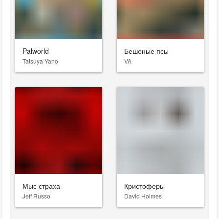
Palworld
Бешеные псы
Tatsuya Yano
VA
Мыс страха
Кристоферы
Jeff Russo
David Holmes