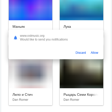
Маньяк
Лука
Dan Romer
Dan Romer
www.ostmusic.org
Would like to send you notifications
Discard
Allow
Лило и Стич
Рыцарь Семи Королевств
Dan Romer
Dan Romer