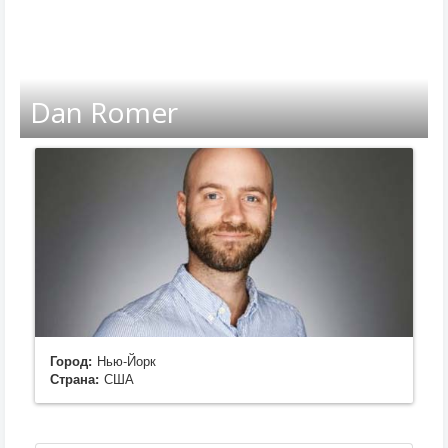
Dan Romer
Город:
Нью-Йорк
Страна:
США