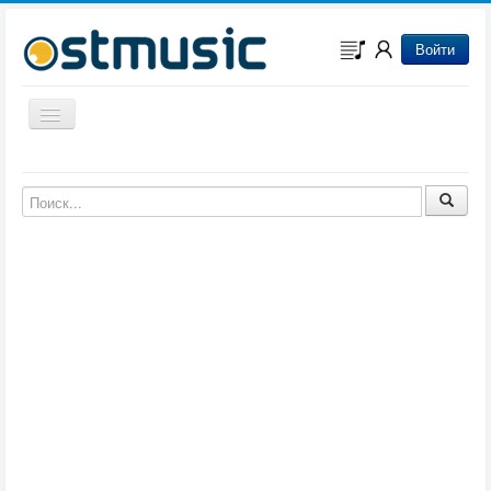
Войти
Включить/выключить навигацию
Музыка из игр
Музыка из фильмов
Музыка из мультфильмов
Музыка из сериалов
Музыка из аниме