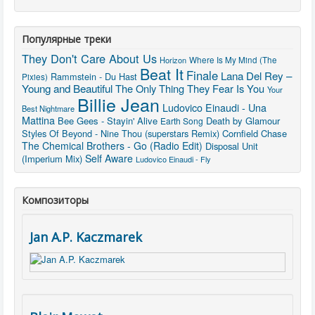
Популярные треки
They Don't Care About Us
Horizon
Where Is My Mind (The
Beat It
Finale
Lana Del Rey –
Rammstein - Du Hast
Pixies)
Young and Beautiful
The Only Thing They Fear Is You
Your
Billie Jean
Ludovico Einaudi - Una
Best Nightmare
Mattina
Bee Gees - Stayin' Alive
Death by Glamour
Earth Song
Styles Of Beyond - Nine Thou (superstars Remix)
Cornfield Chase
The Chemical Brothers - Go (Radio Edit)
Disposal Unit
Self Aware
(Imperium Mix)
Ludovico Einaudi - Fly
Композиторы
Jan A.P. Kaczmarek