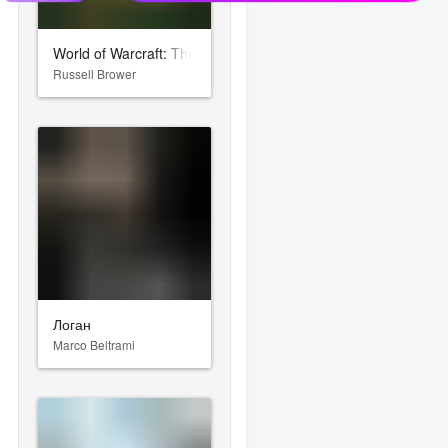
World of Warcraft: The Burning Crusade
Russell Brower
Логан
Marco Beltrami