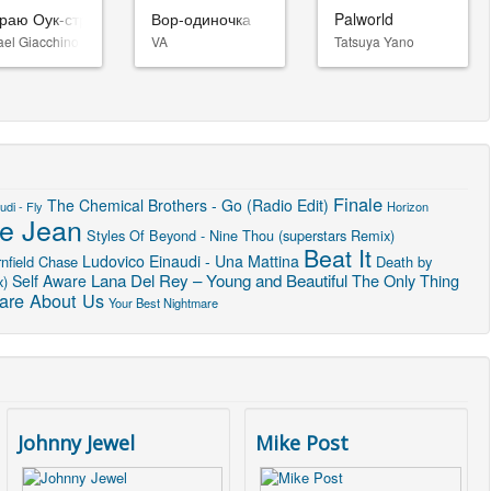
раю Оук-стрит
Вор-одиночка
Palworld
ael Giacchino
VA
Tatsuya Yano
Finale
The Chemical Brothers - Go (Radio Edit)
udi - Fly
Horizon
lie Jean
Styles Of Beyond - Nine Thou (superstars Remix)
Beat It
Ludovico Einaudi - Una Mattina
nfield Chase
Death by
Lana Del Rey – Young and Beautiful
The Only Thing
Self Aware
x)
are About Us
Your Best Nightmare
Johnny Jewel
Mike Post