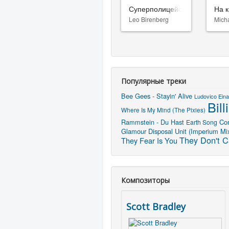
Суперполицейские 3
На к
Leo Birenberg
Mich
Популярные треки
Bee Gees - Stayin' Alive
Ludovico Eina
Bil
Where Is My Mind (The Pixies)
Rammstein - Du Hast
Cor
Earth Song
Glamour
Disposal Unit (Imperium Mi
They Don't C
They Fear Is You
Композиторы
Scott Bradley