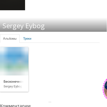
Sergey Eybog
Альбомы
Треки
Бесконечное Лето
Sergey Eybog
...
Комментарии