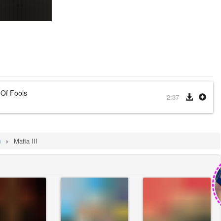
 Of Fools
2:37
ы
Mafia III