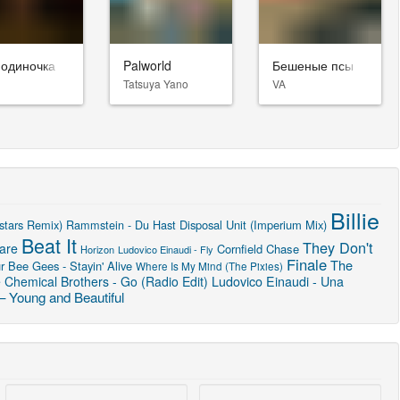
-одиночка
Palworld
Бешеные псы
Tatsuya Yano
VA
Billie
stars Remix)
Rammstein - Du Hast
Disposal Unit (Imperium Mix)
Beat It
They Don't
are
Cornfield Chase
Horizon
Ludovico Einaudi - Fly
Finale
The
r
Bee Gees - Stayin' Alive
Where Is My Mind (The Pixies)
 Chemical Brothers - Go (Radio Edit)
Ludovico Einaudi - Una
– Young and Beautiful