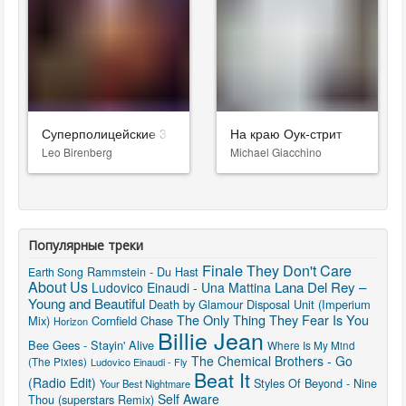
Суперполицейские 3
На краю Оук-стрит
Leo Birenberg
Michael Giacchino
Популярные треки
Finale
They Don't Care
Rammstein - Du Hast
Earth Song
About Us
Lana Del Rey –
Ludovico Einaudi - Una Mattina
Young and Beautiful
Death by Glamour
Disposal Unit (Imperium
The Only Thing They Fear Is You
Mix)
Cornfield Chase
Horizon
Billie Jean
Bee Gees - Stayin' Alive
Where Is My Mind
The Chemical Brothers - Go
(The Pixies)
Ludovico Einaudi - Fly
Beat It
(Radio Edit)
Styles Of Beyond - Nine
Your Best Nightmare
Self Aware
Thou (superstars Remix)