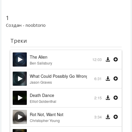
1
Создан - noobtorio
Треки
The Alien
12:03
Ben Salisbury
What Could Possibly Go Wrong
6:31
Jason Graves
Death Dance
2:15
Elliot Goldenthal
Rot Not, Want Not
3:34
Christopher Young