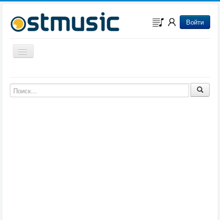
Войти
Включить/выключить навигацию
Музыка из игр
Музыка из фильмов
Музыка из мультфильмов
Музыка из сериалов
Музыка из аниме