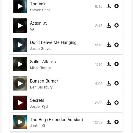
The Void
6:15
Steven Price
Action 05
2:43
VA
Don't Leave Me Hanging
5:10
Jason Graves
Suitor Attacks
1:14
Mikko Tarmia
Bunsen Burner
4:02
Ben Salisbury
Secrets
2:30
Jesper Kyd
The Bog (Extended Version)
12:32
Junkie XL