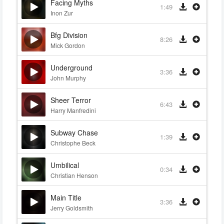
Facing Myths
1:49
Inon Zur
Bfg Division
8:26
Mick Gordon
Underground
3:36
John Murphy
Sheer Terror
6:43
Harry Manfredini
Subway Chase
1:39
Christophe Beck
Umbilical
0:34
Christian Henson
Main Title
3:36
Jerry Goldsmith