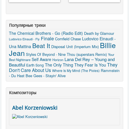
Популярные треки
The Chemical Brothers - Go (Radio Edit)
Death by Glamour
Finale
Ludovico Einaudi -
Cornfield Chase
Ludovico Einaudi - Fly
Billie
Beat It
Una Mattina
Disposal Unit (Imperium Mix)
Jean
Styles Of Beyond - Nine Thou (superstars Remix)
Your
Lana Del Rey – Young and
Self Aware
Best Nightmare
Horizon
They
Beautiful
The Only Thing They Fear Is You
Earth Song
Don't Care About Us
Rammstein
Where Is My Mind (The Pixies)
- Du Hast
Bee Gees - Stayin' Alive
Композиторы
Abel Korzeniowski