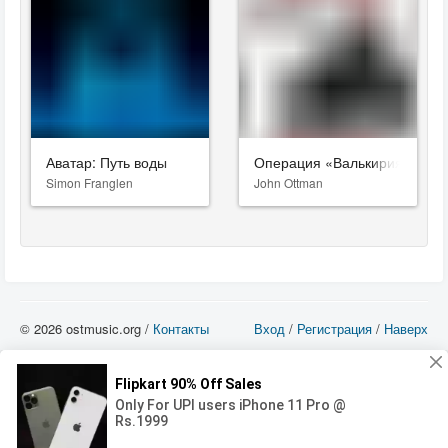
Аватар: Путь воды
Операция «Валькирия»
Simon Franglen
John Ottman
© 2026 ostmusic.org /
Контакты
Вход
/
Регистрация
/
Наверх
Все аудио материалы являются собственностью их изготовителя (владельца
прав) и охраняются Законом «Об авторском праве и смежных правах». Вы
можете использовать такие материалы только в том в случае, если
использование производится с ознакомительными целями - для прочих целей
вы должны приобрести лицензионную запись.