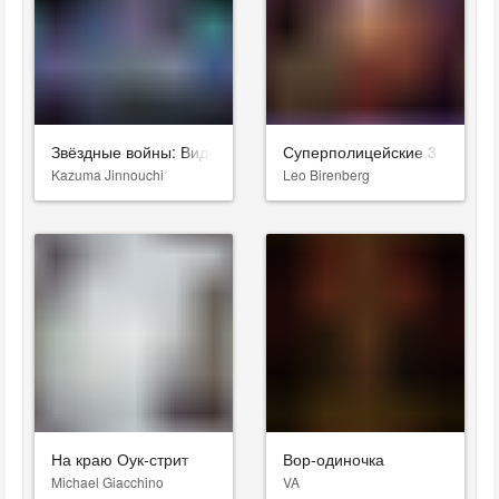
Звёздные войны: Видения. Девятый джедай
Суперполицейские 3
Kazuma Jinnouchi
Leo Birenberg
На краю Оук-стрит
Вор-одиночка
Michael Giacchino
VA