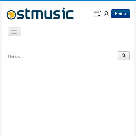
Войти
Включить/выключить навигацию
Музыка из игр
Музыка из фильмов
Музыка из мультфильмов
Музыка из сериалов
Музыка из аниме