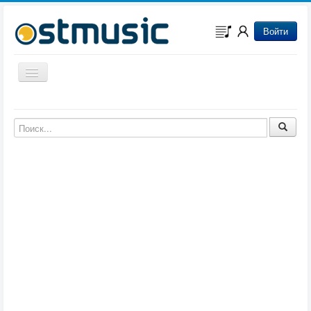
Войти
Включить/выключить навигацию
Музыка из игр
Музыка из фильмов
Музыка из мультфильмов
Музыка из сериалов
Музыка из аниме