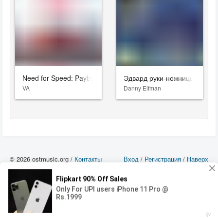
Need for Speed: Payback
Эдвард руки-ножницы
VA
Danny Elfman
© 2026 ostmusic.org /
Контакты
Вход
/
Регистрация
/
Наверх
Все аудио материалы являются собственностью их изготовителя (владельца
прав) и охраняются Законом «Об авторском праве и смежных правах». Вы
можете использовать такие материалы только в том в случае, если
использование производится с ознакомительными целями - для прочих целей
вы должны приобрести лицензионную запись.