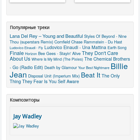
Популярные треки
Lana Del Rey – Young and Beautiful
Styles Of Beyond - Nine
Thou (superstars Remix)
Cornfield Chase
Rammstein - Du Hast
Ludovico Einaudi - Una Mattina
Earth Song
Ludovico Einaudi - Fly
Finale
They Don't Care
Bee Gees - Stayin' Alive
Horizon
About Us
The Chemical Brothers
Where Is My Mind (The Pixies)
Billie
- Go (Radio Edit)
Death by Glamour
Your Best Nightmare
Jean
Beat It
The Only
Disposal Unit (Imperium Mix)
Thing They Fear Is You
Self Aware
Композиторы
Jay Wadley