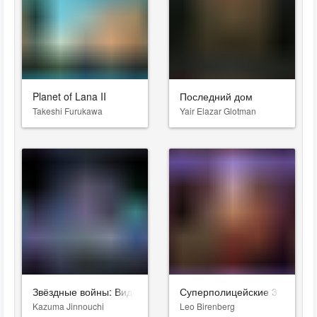
Planet of Lana II
Последний дом
Takeshi Furukawa
Yair Elazar Glotman
Звёздные войны: Видения. Девятый джедай
Суперполицейские 3
Kazuma Jinnouchi
Leo Birenberg