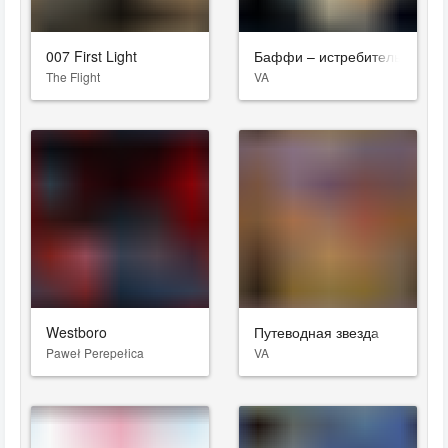
007 First Light
Баффи – истребительница в
The Flight
VA
Westboro
Путеводная звезда
Paweł Perepełica
VA