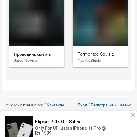
Проводник смерти
Tormented Souls 2
Jared Newman
NyxTheShield
© 2026 ostmusic.org /
Контакты
Вход
/
Регистрация
/
Наверх
Все аудио материалы являются собственностью их изготовителя (владельца
прав) и охраняются Законом «Об авторском праве и смежных правах». Вы
можете использовать такие материалы только в том в случае, если
использование производится с ознакомительными целями - для прочих целей
вы должны приобрести лицензионную запись.