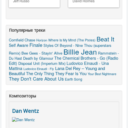
Jeff Russo
David Holmes
Популярные треки
Beat It
Cornfield Chase
Horizon
Where Is My Mind (The Pixies)
Finale
Self Aware
Styles Of Beyond - Nine Thou (superstars
Billie Jean
Remix)
Bee Gees - Stayin' Alive
Rammstein -
The Chemical Brothers - Go (Radio
Du Hast
Death by Glamour
Ludovico Einaudi - Una
Edit)
Disposal Unit (Imperium Mix)
Mattina
Lana Del Rey – Young and
Ludovico Einaudi - Fly
Beautiful
The Only Thing They Fear Is You
Your Best Nightmare
They Don't Care About Us
Earth Song
Композиторы
Dan Wentz