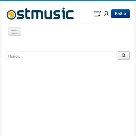
Войти
Включить/выключить навигацию
Музыка из игр
Музыка из фильмов
Музыка из мультфильмов
Музыка из сериалов
Музыка из аниме