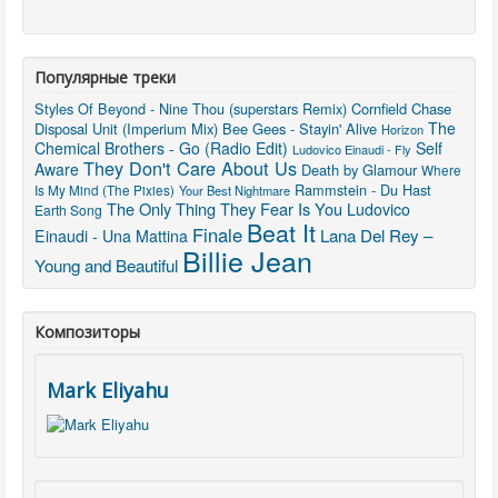
Популярные треки
Styles Of Beyond - Nine Thou (superstars Remix)
Cornfield Chase
The
Disposal Unit (Imperium Mix)
Bee Gees - Stayin' Alive
Horizon
Chemical Brothers - Go (Radio Edit)
Self
Ludovico Einaudi - Fly
They Don't Care About Us
Aware
Death by Glamour
Where
Rammstein - Du Hast
Is My Mind (The Pixies)
Your Best Nightmare
The Only Thing They Fear Is You
Ludovico
Earth Song
Beat It
Finale
Lana Del Rey –
Einaudi - Una Mattina
Billie Jean
Young and Beautiful
Композиторы
Mark Eliyahu