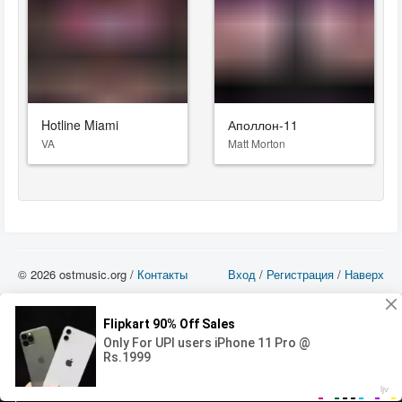
Hotline Miami
Аполлон-11
VA
Matt Morton
© 2026 ostmusic.org /
Контакты
Вход
/
Регистрация
/
Наверх
Все аудио материалы являются собственностью их изготовителя (владельца
прав) и охраняются Законом «Об авторском праве и смежных правах». Вы
можете использовать такие материалы только в том в случае, если
использование производится с ознакомительными целями - для прочих целей
вы должны приобрести лицензионную запись.
00:00
00:00
Error loading media: File could not be played