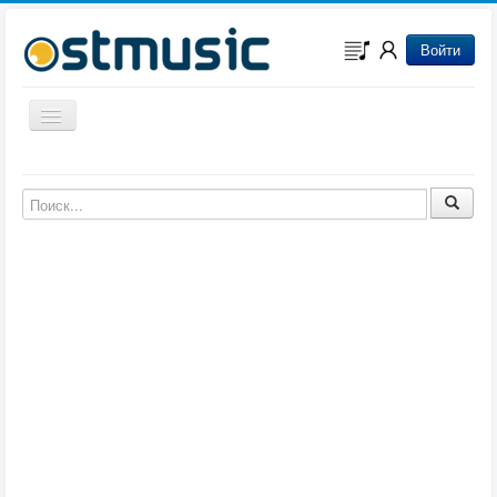
Войти
Включить/выключить навигацию
Музыка из игр
Музыка из фильмов
Музыка из мультфильмов
Музыка из сериалов
Музыка из аниме