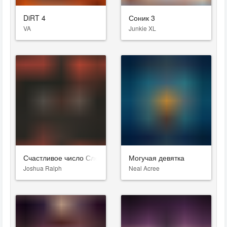
DiRT 4
Соник 3
VA
Junkie XL
Счастливое число Слевина
Могучая девятка
Joshua Ralph
Neal Acree