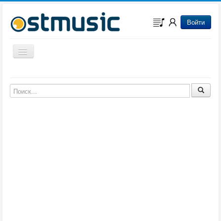
Войти
Включить/выключить навигацию
Музыка из игр
Музыка из фильмов
Музыка из мультфильмов
Музыка из сериалов
Музыка из аниме