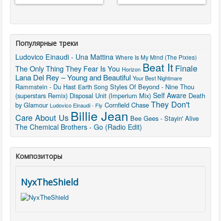
Популярные треки
Ludovico Einaudi - Una Mattina
Where Is My Mind (The Pixies)
Beat It
Finale
The Only Thing They Fear Is You
Horizon
Lana Del Rey – Young and Beautiful
Your Best Nightmare
Rammstein - Du Hast
Styles Of Beyond - Nine Thou
Earth Song
Self Aware
(superstars Remix)
Disposal Unit (Imperium Mix)
Death
They Don't
by Glamour
Cornfield Chase
Ludovico Einaudi - Fly
Billie Jean
Care About Us
Bee Gees - Stayin' Alive
The Chemical Brothers - Go (Radio Edit)
Композиторы
NyxTheShield