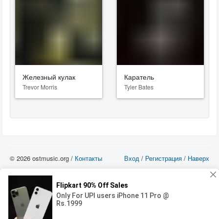
Железный кулак
Каратель
Trevor Morris
Tyler Bates
© 2026 ostmusic.org /
Контакты
Вход
/
Регистрация
/
Наверх
Все аудио материалы являются собственностью их изготовителя (владельца
прав) и охраняются Законом «Об авторском праве и смежных правах». Вы
можете использовать такие материалы только в том в случае, если
использование производится с ознакомительными целями - для прочих целей
вы должны приобрести лицензионную запись.