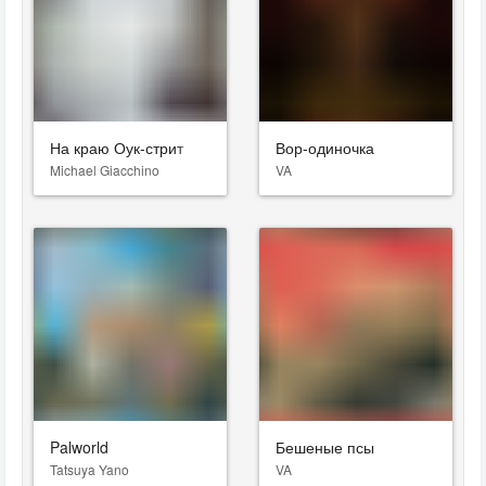
На краю Оук-стрит
Вор-одиночка
Michael Giacchino
VA
Palworld
Бешеные псы
Tatsuya Yano
VA