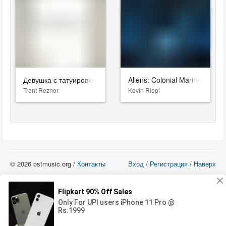
Девушка с татуировкой дракона
Aliens: Colonial Marines
Trent Reznor
Kevin Riepl
© 2026 ostmusic.org /
Контакты
Вход
/
Регистрация
/
Наверх
Все аудио материалы являются собственностью их изготовителя (владельца
прав) и охраняются Законом «Об авторском праве и смежных правах». Вы
можете использовать такие материалы только в том в случае, если
использование производится с ознакомительными целями - для прочих целей
вы должны приобрести лицензионную запись.