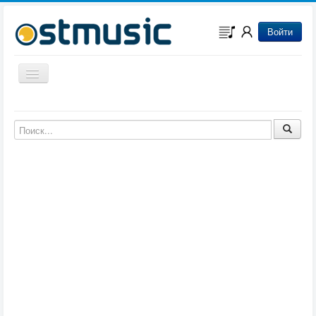
Войти
Включить/выключить навигацию
Музыка из игр
Музыка из фильмов
Музыка из мультфильмов
Музыка из сериалов
Музыка из аниме