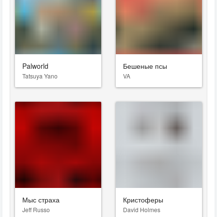
Palworld
Бешеные псы
Tatsuya Yano
VA
Мыс страха
Кристоферы
Jeff Russo
David Holmes