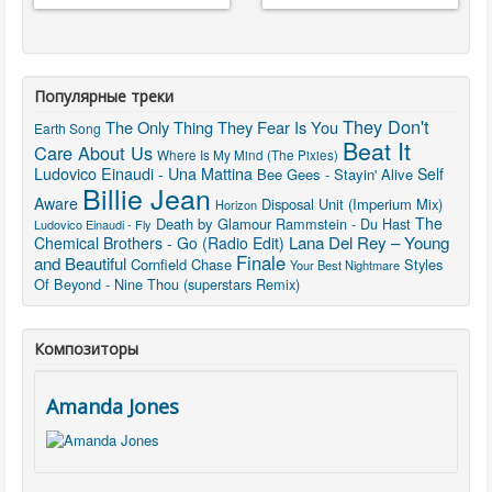
Популярные треки
They Don't
The Only Thing They Fear Is You
Earth Song
Beat It
Care About Us
Where Is My Mind (The Pixies)
Ludovico Einaudi - Una Mattina
Self
Bee Gees - Stayin' Alive
Billie Jean
Aware
Disposal Unit (Imperium Mix)
Horizon
The
Death by Glamour
Rammstein - Du Hast
Ludovico Einaudi - Fly
Lana Del Rey – Young
Chemical Brothers - Go (Radio Edit)
Finale
and Beautiful
Cornfield Chase
Styles
Your Best Nightmare
Of Beyond - Nine Thou (superstars Remix)
Композиторы
Amanda Jones