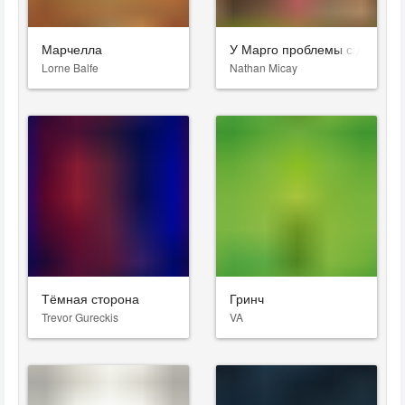
Марчелла
У Марго проблемы с деньга
Lorne Balfe
Nathan Micay
Тёмная сторона
Гринч
Trevor Gureckis
VA