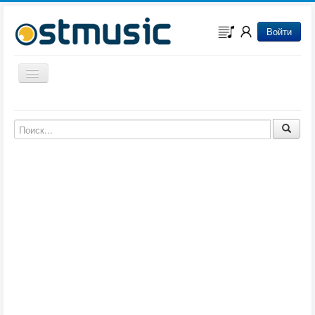
Войти
Включить/выключить навигацию
Музыка из игр
Музыка из фильмов
Музыка из мультфильмов
Музыка из сериалов
Музыка из аниме