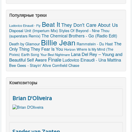
Популярные треки
Beat It
They Don't Care About Us
Ludovico Einaudi - Fly
Disposal Unit (Imperium Mix)
Styles Of Beyond - Nine Thou
The Chemical Brothers - Go (Radio Edit)
(superstars Remix)
Billie Jean
The
Death by Glamour
Rammstein - Du Hast
Only Thing They Fear Is You
Horizon
Where Is My Mind (The
Lana Del Rey – Young and
Earth Song
Pixies)
Your Best Nightmare
Finale
Beautiful
Self Aware
Ludovico Einaudi - Una Mattina
Bee Gees - Stayin' Alive
Cornfield Chase
Композиторы
Brian D'Oliveira
Sander van Zanten