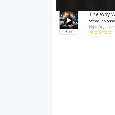
The Way W
Steve Jablons
Игра Эндера
•
6:14