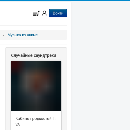
Войти
Музыка из аниме
Случайные саундтреки
Кабинет редкостей Гильермо дель Торо
VA