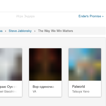
Игра Эндера
Ender's Promise »
ра
Steve Jablonsky
The Way We Win Matters
раю Оук-стрит
Вор-одиночка
Palworld
ael Giacchino
VA
Tatsuya Yano