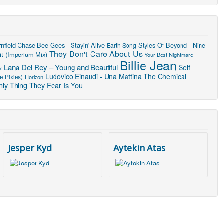
nfield Chase
Bee Gees - Stayin' Alive
Styles Of Beyond - Nine
Earth Song
They Don't Care About Us
it (Imperium Mix)
Your Best Nightmare
Billie Jean
Lana Del Rey – Young and Beautiful
Self
y
Ludovico Einaudi - Una Mattina
The Chemical
e Pixies)
Horizon
ly Thing They Fear Is You
Jesper Kyd
Aytekin Atas