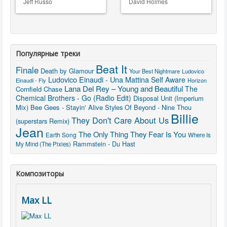
Jeff Russo
David Holmes
Популярные треки
Beat It
Finale
Death by Glamour
Your Best Nightmare
Ludovico
Ludovico Einaudi - Una Mattina
Self Aware
Einaudi - Fly
Horizon
Lana Del Rey – Young and Beautiful
The
Cornfield Chase
Chemical Brothers - Go (Radio Edit)
Disposal Unit (Imperium
Mix)
Bee Gees - Stayin' Alive
Styles Of Beyond - Nine Thou
Billie
They Don't Care About Us
(superstars Remix)
Jean
The Only Thing They Fear Is You
Earth Song
Where Is
Rammstein - Du Hast
My Mind (The Pixies)
Композиторы
Max LL