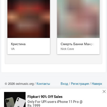
Кристина
Смерть Банни Манро
VA
Nick Cave
© 2026 ostmusic.org /
Контакты
Вход
/
Регистрация
/
Наверх
Все аудио материалы являются собственностью их изготовителя (владельца
прав) и охраняются Законом «Об авторском праве и смежных правах». Вы
можете использовать такие материалы только в том в случае, если
использование производится с ознакомительными целями - для прочих целей