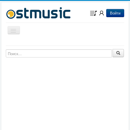
Войти
Включить/выключить навигацию
Музыка из игр
Музыка из фильмов
Музыка из мультфильмов
Музыка из сериалов
Музыка из аниме