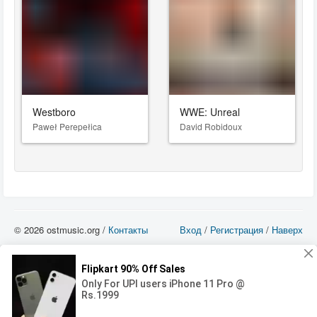
Westboro
WWE: Unreal
Paweł Perepełica
David Robidoux
© 2026 ostmusic.org /
Контакты
Вход
/
Регистрация
/
Наверх
Все аудио материалы являются собственностью их изготовителя (владельца
прав) и охраняются Законом «Об авторском праве и смежных правах». Вы
можете использовать такие материалы только в том в случае, если
использование производится с ознакомительными целями - для прочих целей
вы должны приобрести лицензионную запись.