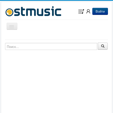
Войти
Включить/выключить навигацию
Музыка из игр
Музыка из фильмов
Музыка из мультфильмов
Музыка из сериалов
Музыка из аниме