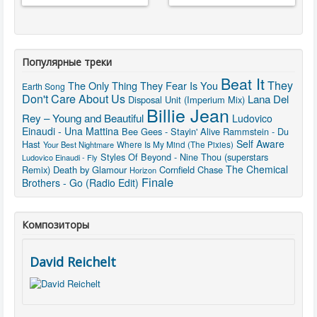
Популярные треки
Beat It
They
The Only Thing They Fear Is You
Earth Song
Don't Care About Us
Lana Del
Disposal Unit (Imperium Mix)
Billie Jean
Rey – Young and Beautiful
Ludovico
Einaudi - Una Mattina
Bee Gees - Stayin' Alive
Rammstein - Du
Self Aware
Hast
Where Is My Mind (The Pixies)
Your Best Nightmare
Styles Of Beyond - Nine Thou (superstars
Ludovico Einaudi - Fly
The Chemical
Remix)
Death by Glamour
Cornfield Chase
Horizon
Finale
Brothers - Go (Radio Edit)
Композиторы
David Reichelt