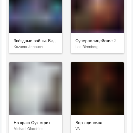
Звёздные войны: Видения. Девятый джедай
Суперполицейские 3
Kazuma Jinnouchi
Leo Birenberg
На краю Оук-стрит
Вор-одиночка
Michael Giacchino
VA