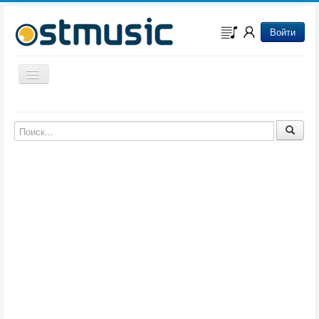
Войти
Включить/выключить навигацию
Музыка из игр
Музыка из фильмов
Музыка из мультфильмов
Музыка из сериалов
Музыка из аниме