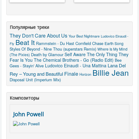
Популярные треки
They Don't Care About Us
Your Best Nightmare
Ludovico Einaudi -
Beat It
Rammstein - Du Hast
Cornfield Chase
Earth Song
Fly
Styles Of Beyond - Nine Thou (superstars Remix)
Where Is My Mind
The Only Thing They
Self Aware
Death by Glamour
(The Pixies)
Fear Is You
The Chemical Brothers - Go (Radio Edit)
Bee
Lana Del
Ludovico Einaudi - Una Mattina
Gees - Stayin' Alive
Billie Jean
Finale
Rey – Young and Beautiful
Horizon
Disposal Unit (Imperium Mix)
Композиторы
John Powell