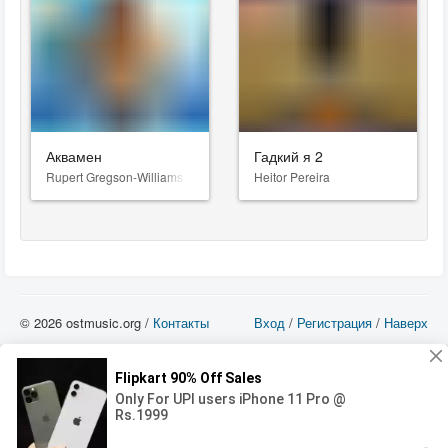
Аквамен
Гадкий я 2
Rupert Gregson-Williams
Heitor Pereira
© 2026 ostmusic.org /
Контакты
Вход
/
Регистрация
/
Наверх
Все аудио материалы являются собственностью их изготовителя (владельца
прав) и охраняются Законом «Об авторском праве и смежных правах». Вы
можете использовать такие материалы только в том в случае, если
использование производится с ознакомительными целями - для прочих целей
вы должны приобрести лицензионную запись.