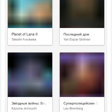
Planet of Lana II
Последний дом
Takeshi Furukawa
Yair Elazar Glotman
Звёздные войны: Видения. Девятый джедай
Суперполицейские 3
Kazuma Jinnouchi
Leo Birenberg