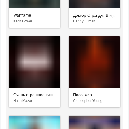
Warframe
Доктор Стрэндж: В мультивс
Keith Power
Danny Elfman
Очень страшное кино
Пассажир
Haim Mazar
Christopher Young