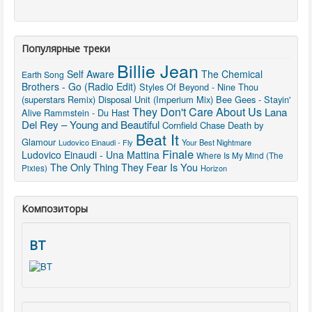
Популярные треки
Billie Jean
Self Aware
The Chemical
Earth Song
Brothers - Go (Radio Edit)
Styles Of Beyond - Nine Thou
(superstars Remix)
Disposal Unit (Imperium Mix)
Bee Gees - Stayin'
They Don't Care About Us
Lana
Alive
Rammstein - Du Hast
Del Rey – Young and Beautiful
Cornfield Chase
Death by
Beat It
Glamour
Ludovico Einaudi - Fly
Your Best Nightmare
Finale
Ludovico Einaudi - Una Mattina
Where Is My Mind (The
The Only Thing They Fear Is You
Pixies)
Horizon
Композиторы
BT