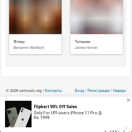
Флэш
Титаник
Benjamin Wallfisch
James Horner
© 2026 ostmusic.org /
Контакты
Вход
/
Регистрация
/
Наверх
Все аудио материалы являются собственностью их изготовителя (владельца
прав) и охраняются Законом «Об авторском праве и смежных правах». Вы
можете использовать такие материалы только в том в случае, если
использование производится с ознакомительными целями - для прочих целей
вы должны приобрести лицензионную запись.
00:00
00:00
Error loading media: File could not be played