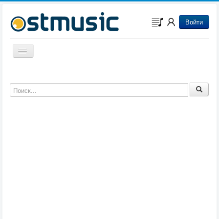
Войти
Включить/выключить навигацию
Музыка из игр
Музыка из фильмов
Музыка из мультфильмов
Музыка из сериалов
Музыка из аниме