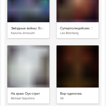
Звёздные войны: Видения. Девятый джедай
Суперполицейские 3
Kazuma Jinnouchi
Leo Birenberg
На краю Оук-стрит
Вор-одиночка
Michael Giacchino
VA