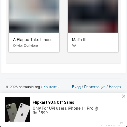
A Plague Tale: Innocence
Mafia III
Olivier Deriviere
VA
© 2026 ostmusic.org /
Контакты
Вход
/
Регистрация
/
Наверх
Все аудио материалы являются собственностью их изготовителя (владельца
прав) и охраняются Законом «Об авторском праве и смежных правах». Вы
можете использовать такие материалы только в том в случае, если
использование производится с ознакомительными целями - для прочих целей
вы должны приобрести лицензионную запись.
00:00
00:00
Error loading media: File could not be played