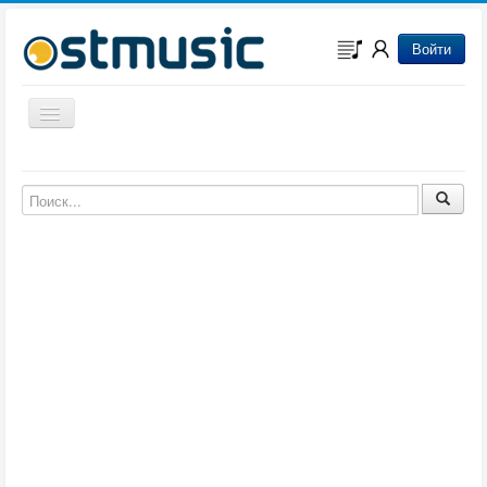
Войти
Включить/выключить навигацию
Музыка из игр
Музыка из фильмов
Музыка из мультфильмов
Музыка из сериалов
Музыка из аниме