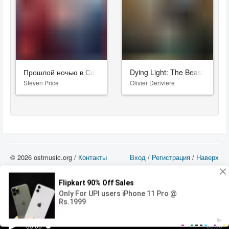
Прошлой ночью в Сохо
Dying Light: The Beast
Steven Price
Olivier Deriviere
© 2026 ostmusic.org /
Контакты
Вход
/
Регистрация
/
Наверх
Все аудио материалы являются собственностью их изготовителя (владельца
прав) и охраняются Законом «Об авторском праве и смежных правах». Вы
можете использовать такие материалы только в том в случае, если
использование производится с ознакомительными целями - для прочих целей
вы должны приобрести лицензионную запись.
00:00
00:00
Error loading media: File could not be played