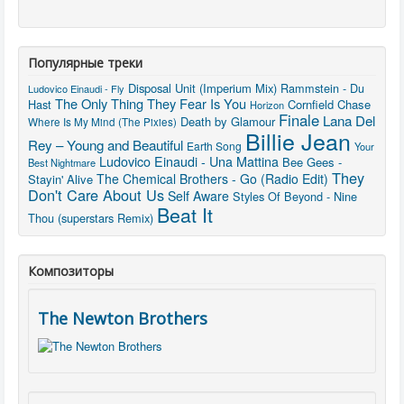
Популярные треки
Disposal Unit (Imperium Mix)
Rammstein - Du
Ludovico Einaudi - Fly
The Only Thing They Fear Is You
Hast
Cornfield Chase
Horizon
Finale
Lana Del
Death by Glamour
Where Is My Mind (The Pixies)
Billie Jean
Rey – Young and Beautiful
Earth Song
Your
Ludovico Einaudi - Una Mattina
Bee Gees -
Best Nightmare
They
The Chemical Brothers - Go (Radio Edit)
Stayin' Alive
Don't Care About Us
Self Aware
Styles Of Beyond - Nine
Beat It
Thou (superstars Remix)
Композиторы
The Newton Brothers