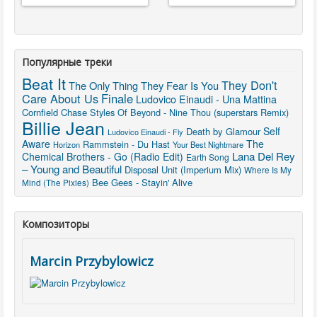
Популярные треки
Beat It
They Don't
The Only Thing They Fear Is You
Care About Us
Finale
Ludovico Einaudi - Una Mattina
Cornfield Chase
Styles Of Beyond - Nine Thou (superstars Remix)
Billie Jean
Self
Death by Glamour
Ludovico Einaudi - Fly
Aware
The
Rammstein - Du Hast
Horizon
Your Best Nightmare
Lana Del Rey
Chemical Brothers - Go (Radio Edit)
Earth Song
– Young and Beautiful
Disposal Unit (Imperium Mix)
Where Is My
Bee Gees - Stayin' Alive
Mind (The Pixies)
Композиторы
Marcin Przybylowicz