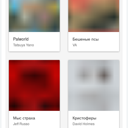
Palworld
Бешеные псы
Tatsuya Yano
VA
Мыс страха
Кристоферы
Jeff Russo
David Holmes