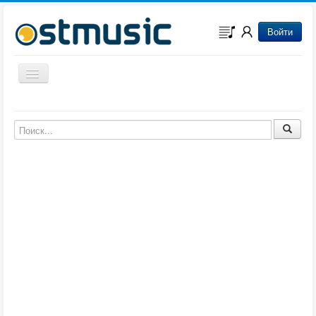
Войти
Включить/выключить навигацию
Музыка из игр
Музыка из фильмов
Музыка из мультфильмов
Музыка из сериалов
Музыка из аниме