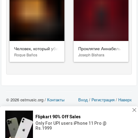
Человек, который убил Дон Кихота
Проклятие Аннабель 3
Roque Baños
Joseph Bishara
© 2026 ostmusic.org /
Контакты
Вход
/
Регистрация
/
Наверх
Все аудио материалы являются собственностью их изготовителя (владельца
прав) и охраняются Законом «Об авторском праве и смежных правах». Вы
можете использовать такие материалы только в том в случае, если
использование производится с ознакомительными целями - для прочих целей
вы должны приобрести лицензионную запись.