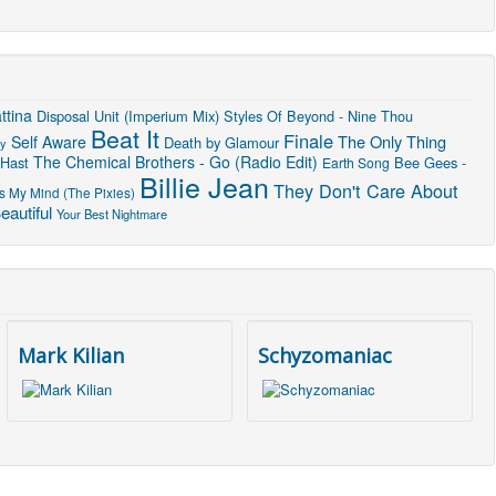
ttina
Disposal Unit (Imperium Mix)
Styles Of Beyond - Nine Thou
Beat It
Finale
The Only Thing
Self Aware
Death by Glamour
ly
The Chemical Brothers - Go (Radio Edit)
 Hast
Bee Gees -
Earth Song
Billie Jean
They Don't Care About
s My Mind (The Pixies)
autiful
Your Best Nightmare
Mark Kilian
Schyzomaniac