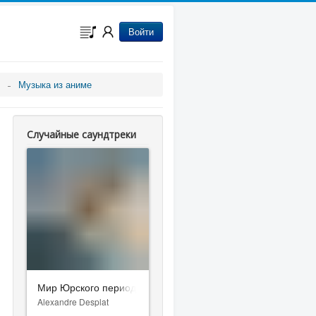
Войти
Музыка из аниме
Случайные саундтреки
Мир Юрского периода: Возрождение
Alexandre Desplat