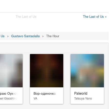
The Last of Us
The Last of Us »
f Us
Gustavo Santaolalla
The Hour
раю Оук-стрит
Вор-одиночка
Palworld
ael Giacchino
VA
Tatsuya Yano