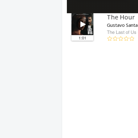
The Hour
Gustavo Santao
The Last of Us
1:01