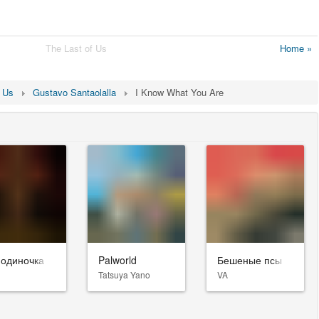
The Last of Us
Home »
f Us
Gustavo Santaolalla
I Know What You Are
-одиночка
Palworld
Бешеные псы
Tatsuya Yano
VA