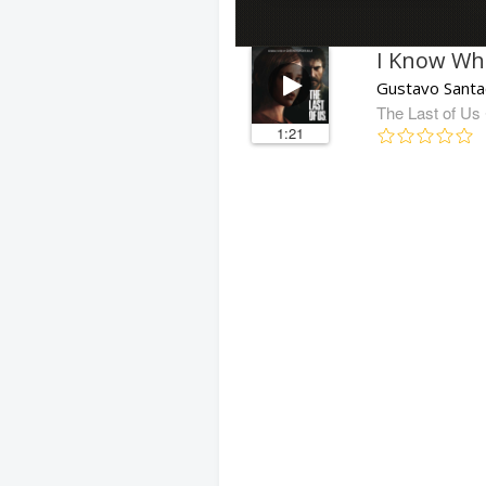
I Know Wh
Gustavo Santao
The Last of Us
1:21