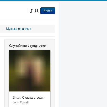
Войти
Музыка из аниме
Случайные саундтреки
Злая: Сказка о ведьме Запада
John Powell