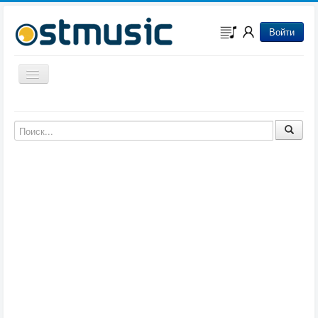
Войти
Включить/выключить навигацию
Музыка из игр
Музыка из фильмов
Музыка из мультфильмов
Музыка из сериалов
Музыка из аниме