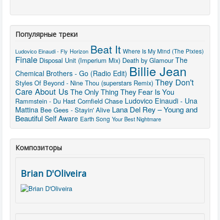
Популярные треки
Beat It
Ludovico Einaudi - Fly
Horizon
Where Is My Mind (The Pixies)
Finale
The
Disposal Unit (Imperium Mix)
Death by Glamour
Billie Jean
Chemical Brothers - Go (Radio Edit)
They Don't
Styles Of Beyond - Nine Thou (superstars Remix)
Care About Us
The Only Thing They Fear Is You
Ludovico Einaudi - Una
Rammstein - Du Hast
Cornfield Chase
Lana Del Rey – Young and
Mattina
Bee Gees - Stayin' Alive
Beautiful
Self Aware
Earth Song
Your Best Nightmare
Композиторы
Brian D'Oliveira