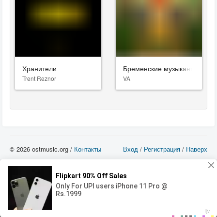
Хранители
Бременские музыканты
Trent Reznor
VA
© 2026 ostmusic.org /
Контакты
Вход
/
Регистрация
/
Наверх
Все аудио материалы являются собственностью их изготовителя (владельца
прав) и охраняются Законом «Об авторском праве и смежных правах». Вы
можете использовать такие материалы только в том в случае, если
использование производится с ознакомительными целями - для прочих целей
вы должны приобрести лицензионную запись.
00:00
00:00
Error loading media: File could not be played