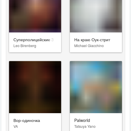
Суперполицейские 3
На краю Оук-стрит
Leo Birenberg
Michael Giacchino
Вор-одиночка
Palworld
VA
Tatsuya Yano