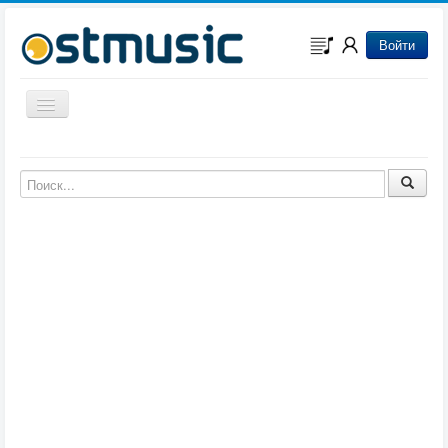
Войти
Включить/выключить навигацию
Музыка из игр
Музыка из фильмов
Музыка из мультфильмов
Музыка из сериалов
Музыка из аниме