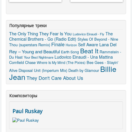
Популярные треки
The Only Thing They Fear Is You
The
Ludovico Einaudi - Fly
Chemical Brothers - Go (Radio Edit)
Styles Of Beyond - Nine
Finale
Lana Del
Self Aware
Thou (superstars Remix)
Horizon
Beat It
Rey – Young and Beautiful
Rammstein -
Earth Song
Ludovico Einaudi - Una Mattina
Du Hast
Your Best Nightmare
Cornfield Chase
Bee Gees - Stayin'
Where Is My Mind (The Pixies)
Billie
Alive
Disposal Unit (Imperium Mix)
Death by Glamour
Jean
They Don't Care About Us
Композиторы
Paul Ruskay