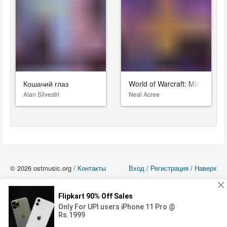
Кошачий глаз
World of Warcraft: Midnight
Alan Silvestri
Neal Acree
© 2026 ostmusic.org /
Контакты
Вход
/
Регистрация
/
Наверх
Все аудио материалы являются собственностью их изготовителя (владельца
прав) и охраняются Законом «Об авторском праве и смежных правах». Вы
можете использовать такие материалы только в том в случае, если
использование производится с ознакомительными целями - для прочих целей
вы должны приобрести лицензионную запись.