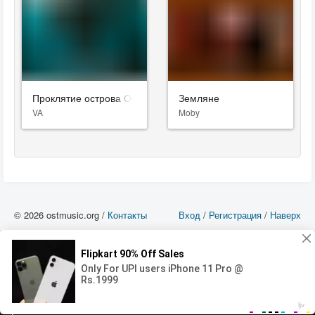
Проклятие острова Оук
Земляне
VA
Moby
© 2026 ostmusic.org /
Контакты
Вход
/
Регистрация
/
Наверх
Все аудио материалы являются собственностью их изготовителя (владельца
прав) и охраняются Законом «Об авторском праве и смежных правах». Вы
можете использовать такие материалы только в том в случае, если
использование производится с ознакомительными целями - для прочих целей
вы должны приобрести лицензионную запись.
00:00
00:00
Error loading media: File could not be played