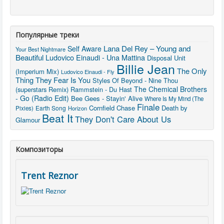
Популярные треки
Lana Del Rey – Young and
Self Aware
Your Best Nightmare
Beautiful
Ludovico Einaudi - Una Mattina
Disposal Unit
Billie Jean
The Only
(Imperium Mix)
Ludovico Einaudi - Fly
Thing They Fear Is You
Styles Of Beyond - Nine Thou
The Chemical Brothers
(superstars Remix)
Rammstein - Du Hast
- Go (Radio Edit)
Bee Gees - Stayin' Alive
Where Is My Mind (The
Finale
Cornfield Chase
Death by
Earth Song
Pixies)
Horizon
Beat It
They Don't Care About Us
Glamour
Композиторы
Trent Reznor