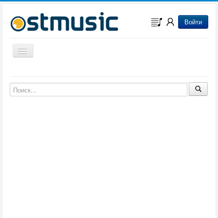
Войти
Включить/выключить навигацию
Музыка из игр
Музыка из фильмов
Музыка из мультфильмов
Музыка из сериалов
Музыка из аниме