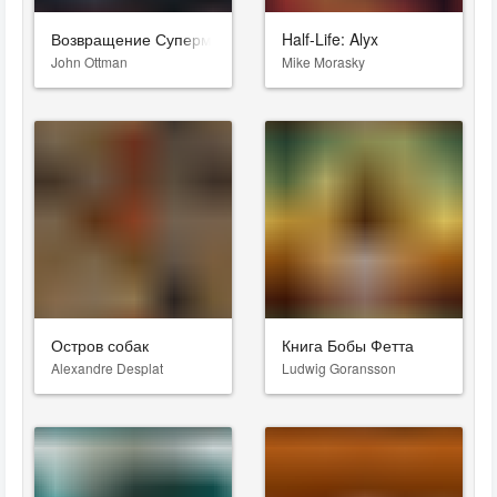
Возвращение Супермена
Half-Life: Alyx
John Ottman
Mike Morasky
Остров собак
Книга Бобы Фетта
Alexandre Desplat
Ludwig Goransson