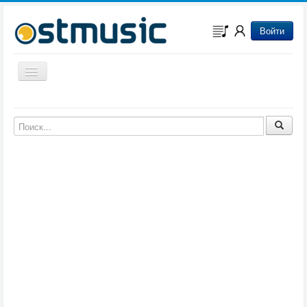
Войти
Включить/выключить навигацию
Музыка из игр
Музыка из фильмов
Музыка из мультфильмов
Музыка из сериалов
Музыка из аниме