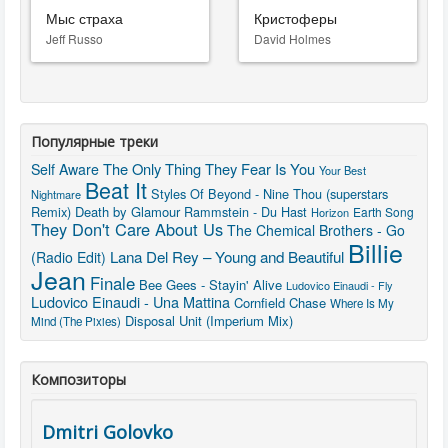
Мыс страха
Кристоферы
Jeff Russo
David Holmes
Популярные треки
The Only Thing They Fear Is You
Self Aware
Your Best
Beat It
Styles Of Beyond - Nine Thou (superstars
Nightmare
Remix)
Death by Glamour
Rammstein - Du Hast
Earth Song
Horizon
They Don't Care About Us
The Chemical Brothers - Go
Billie
Lana Del Rey – Young and Beautiful
(Radio Edit)
Jean
Finale
Bee Gees - Stayin' Alive
Ludovico Einaudi - Fly
Ludovico Einaudi - Una Mattina
Cornfield Chase
Where Is My
Disposal Unit (Imperium Mix)
Mind (The Pixies)
Композиторы
Dmitri Golovko