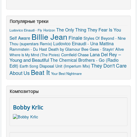
Популярные треки
The Only Thing They Fear Is You
Ludovico Einaudi - Fly
Horizon
Billie Jean
Finale
Self Aware
Styles Of Beyond - Nine
Ludovico Einaudi - Una Mattina
Thou (superstars Remix)
Rammstein - Du Hast
Death by Glamour
Bee Gees - Stayin' Alive
Lana Del Rey –
Cornfield Chase
Where Is My Mind (The Pixies)
Young and Beautiful
The Chemical Brothers - Go (Radio
They Don't Care
Edit)
Disposal Unit (Imperium Mix)
Earth Song
Beat It
About Us
Your Best Nightmare
Композиторы
Bobby Krlic