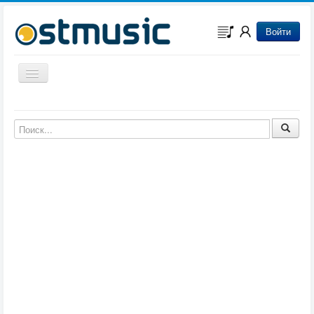
Войти
Включить/выключить навигацию
Музыка из игр
Музыка из фильмов
Музыка из мультфильмов
Музыка из сериалов
Музыка из аниме