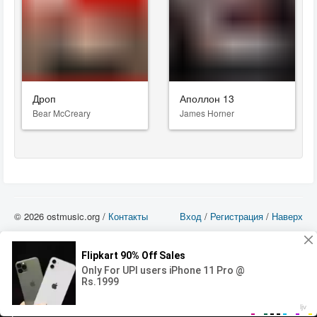
Дроп
Аполлон 13
Bear McCreary
James Horner
© 2026 ostmusic.org /
Контакты
Вход
/
Регистрация
/
Наверх
Все аудио материалы являются собственностью их изготовителя (владельца
прав) и охраняются Законом «Об авторском праве и смежных правах». Вы
можете использовать такие материалы только в том в случае, если
использование производится с ознакомительными целями - для прочих целей
вы должны приобрести лицензионную запись.
00:00
00:00
Error loading media: File could not be played