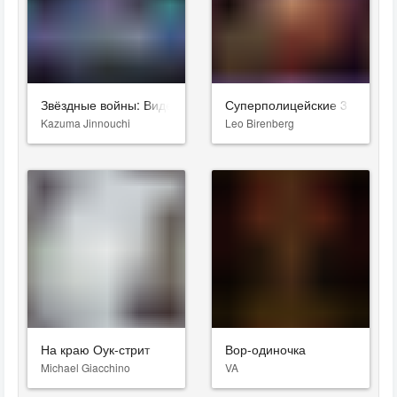
Звёздные войны: Видения. Девятый джедай
Суперполицейские 3
Kazuma Jinnouchi
Leo Birenberg
На краю Оук-стрит
Вор-одиночка
Michael Giacchino
VA