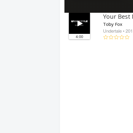
Your Best
Toby Fox
Undertale
• 201
4:00