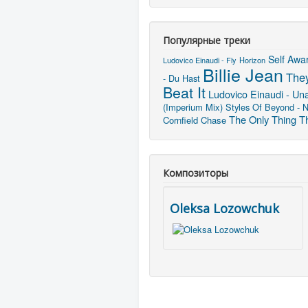
Популярные треки
Self Awa
Ludovico Einaudi - Fly
Horizon
Billie Jean
They
- Du Hast
Beat It
Ludovico Einaudi - Un
(Imperium Mix)
Styles Of Beyond - N
The Only Thing T
Cornfield Chase
Композиторы
Oleksa Lozowchuk