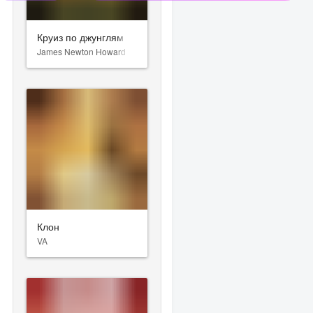
Круиз по джунглям
James Newton Howard
Клон
VA