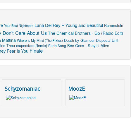
Lana Del Rey – Young and Beautiful
re
Rammstein
Your Best Nightmare
 Don't Care About Us
The Chemical Brothers - Go (Radio Edit)
a Mattina
Death by Glamour
Disposal Unit
Where Is My Mind (The Pixies)
ine Thou (superstars Remix)
Bee Gees - Stayin' Alive
Earth Song
Finale
hey Fear Is You
Schyzomaniac
MoozE